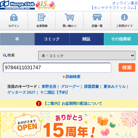
オンライン書店
【ホンヤクラブドットコム】
ログイン
会員登録
買い物かご
店舗一覧
ご利用ガイド
本
コミック
雑誌
その他商材
検索
詳細検索
注目のキーワード：
東野圭吾
｜
グローグー
｜
課題図書
｜
夏休みドリル
｜
ゲッターズ 2027
｜
十二国記【予約】
【ご案内】お盆期間の配送について