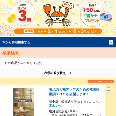
本から詳細検索する
検索結果
1
件の商品がみつかりました
表示の並び替え
表現力大幅アップのための韓国語
動詞１０５を公開します！
初中級 韓国語を学ぶすべての人へ
髙木丈也
駿河台出版社 (Ｂ６)
【2025年06月発売】 ISBNコード 9