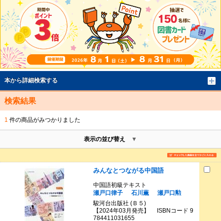
本から詳細検索する
検索結果
1
件の商品がみつかりました
表示の並び替え
みんなとつながる中国語
中国語初級テキスト
瀬戸口律子
石川薫
瀬戸口勲
駿河台出版社 (Ｂ５)
【2024年03月発売】 ISBNコード 9
784411031655