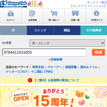
オンライン書店
【ホンヤクラブドットコム】
ログイン
会員登録
買い物かご
店舗一覧
ご利用ガイド
本
コミック
雑誌
その他商材
検索
詳細検索
注目のキーワード：
東野圭吾
｜
グローグー
｜
課題図書
｜
夏休みドリル
｜
ゲッターズ 2027
｜
十二国記【予約】
【ご案内】お盆期間の配送について