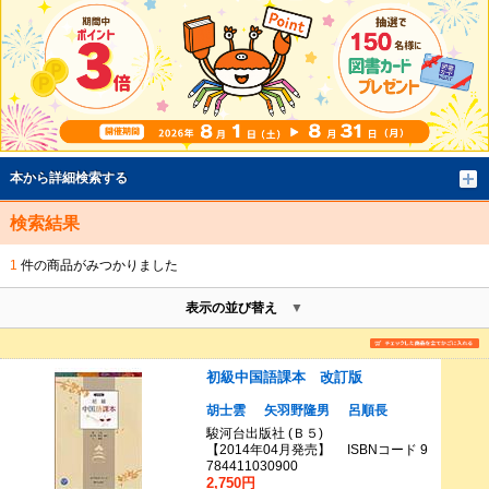
本から詳細検索する
検索結果
1
件の商品がみつかりました
表示の並び替え
初級中国語課本 改訂版
胡士雲
矢羽野隆男
呂順長
駿河台出版社 (Ｂ５)
【2014年04月発売】 ISBNコード 9
784411030900
2,750円