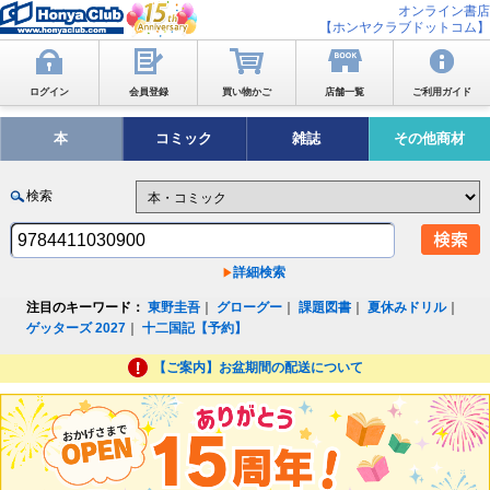
オンライン書店
【ホンヤクラブドットコム】
ログイン
会員登録
買い物かご
店舗一覧
ご利用ガイド
本
コミック
雑誌
その他商材
検索
詳細検索
注目のキーワード：
東野圭吾
｜
グローグー
｜
課題図書
｜
夏休みドリル
｜
ゲッターズ 2027
｜
十二国記【予約】
【ご案内】お盆期間の配送について