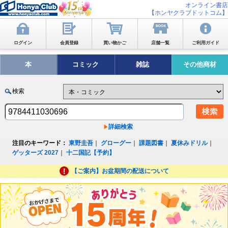
オンライン書店
【ホンヤクラブドットコム】
ログイン
会員登録
買い物かご
店舗一覧
ご利用ガイド
本
コミック
雑誌
その他商材
検索
詳細検索
注目のキーワード：
東野圭吾
｜
グローグー
｜
課題図書
｜
夏休みドリル
｜
ゲッターズ 2027
｜
十二国記【予約】
【ご案内】お盆期間の配送について