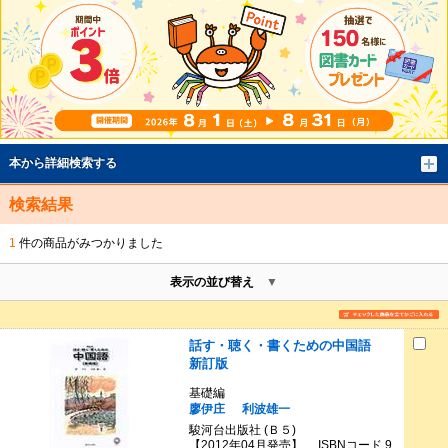
本から詳細検索する
検索結果
1
件の商品がみつかりました
表示の並び替え
話す・聴く・書くための中国語
新訂版
基礎編
廖伊庄
利波雄一
駿河台出版社 (Ｂ５)
【2012年04月発売】 ISBNコード 9