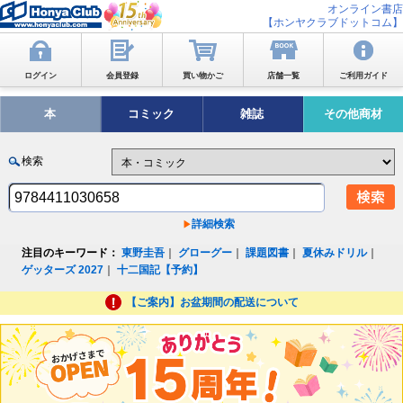
オンライン書店
【ホンヤクラブドットコム】
ログイン
会員登録
買い物かご
店舗一覧
ご利用ガイド
本
コミック
雑誌
その他商材
検索
詳細検索
注目のキーワード：
東野圭吾
｜
グローグー
｜
課題図書
｜
夏休みドリル
｜
ゲッターズ 2027
｜
十二国記【予約】
【ご案内】お盆期間の配送について