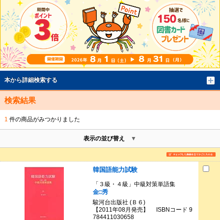
本から詳細検索する
検索結果
1
件の商品がみつかりました
表示の並び替え
韓国語能力試験
「３級・４級」中級対策単語集
金□秀
駿河台出版社 (Ｂ６)
【2011年08月発売】 ISBNコード 9
784411030658