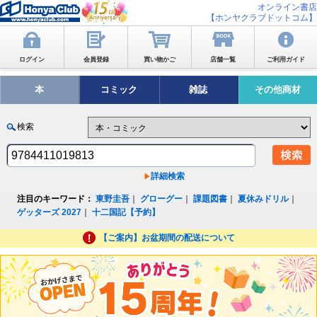
オンライン書店
【ホンヤクラブドットコム】
ログイン
会員登録
買い物かご
店舗一覧
ご利用ガイド
本
コミック
雑誌
その他商材
検索
詳細検索
注目のキーワード：
東野圭吾
｜
グローグー
｜
課題図書
｜
夏休みドリル
｜
ゲッターズ 2027
｜
十二国記【予約】
【ご案内】お盆期間の配送について