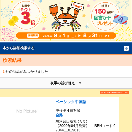
本から詳細検索する
検索結果
1
件の商品がみつかりました
表示の並び替え
ベーシック中国語
中検準４級対策
金路
駿河台出版社 (Ａ５)
【2009年04月発売】 ISBNコード 9
784411019813