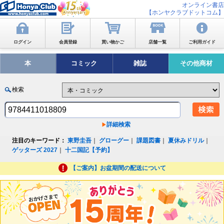
オンライン書店
【ホンヤクラブドットコム】
ログイン
会員登録
買い物かご
店舗一覧
ご利用ガイド
本
コミック
雑誌
その他商材
検索
詳細検索
注目のキーワード：
東野圭吾
｜
グローグー
｜
課題図書
｜
夏休みドリル
｜
ゲッターズ 2027
｜
十二国記【予約】
【ご案内】お盆期間の配送について