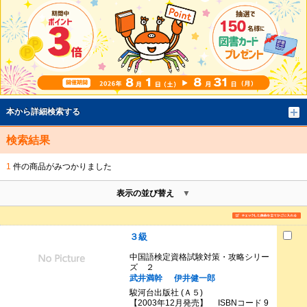
本から詳細検索する
検索結果
1
件の商品がみつかりました
表示の並び替え
３級
中国語検定資格試験対策・攻略シリー
ズ ２
武井満幹
伊井健一郎
駿河台出版社 (Ａ５)
【2003年12月発売】 ISBNコード 9