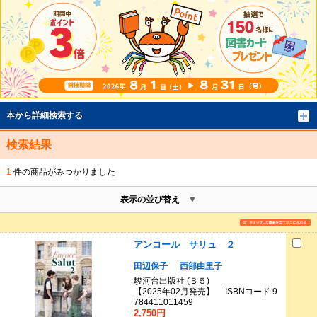
本から詳細検索する
検索結果
1
件の商品がみつかりました
表示の並び替え
アンコール サリュ ２
田辺保子
西部由里子
駿河台出版社 (Ｂ５)
【2025年02月発売】 ISBNコード 9
784411011459
2,750円