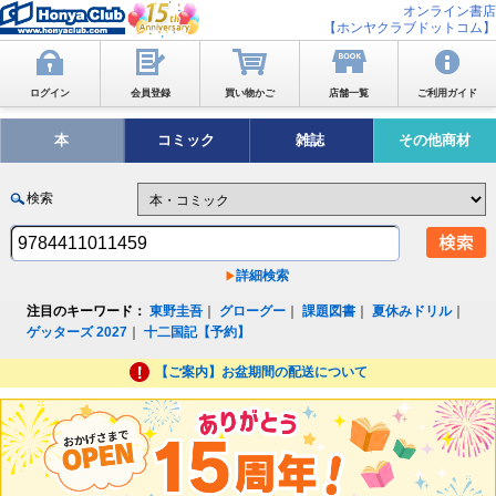
オンライン書店
【ホンヤクラブドットコム】
ログイン
会員登録
買い物かご
店舗一覧
ご利用ガイド
本
コミック
雑誌
その他商材
検索
詳細検索
注目のキーワード：
東野圭吾
｜
グローグー
｜
課題図書
｜
夏休みドリル
｜
ゲッターズ 2027
｜
十二国記【予約】
【ご案内】お盆期間の配送について