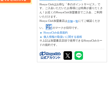
Honya Clubはお得な「本のポイントサービス」で
す。ご入会いただいたお客様には特典が盛りだくさ
ん！お近くのHonyaClub加盟書店でご入会、ご利用
いただけます。
Honya Club加盟書店は
にてご確認くださ
店舗一覧
い。
のマークが目印です。
HonyaClub会員規約
個人情報の取扱いに関する規程
※上記は加盟書店店頭で使用できるHonyaClubカー
ドの規約です。