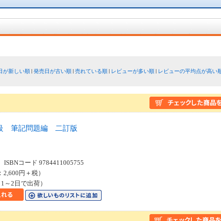
日が新しい順
発売日が古い順
売れている順
レビューが多い順
レビューの平均点が高い
級 筆記問題編 二訂版
SBNコード 9784411005755
：2,600円＋税）
1～2日で出荷）