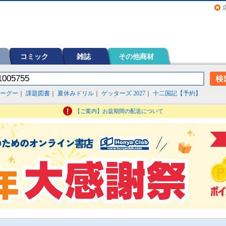
画（コミック）など在庫も充実
コミック
雑誌
その他商材
ーグー
｜
課題図書
｜
夏休みドリル
｜
ゲッターズ 2027
｜
十二国記【予約】
【ご案内】お盆期間の配送について