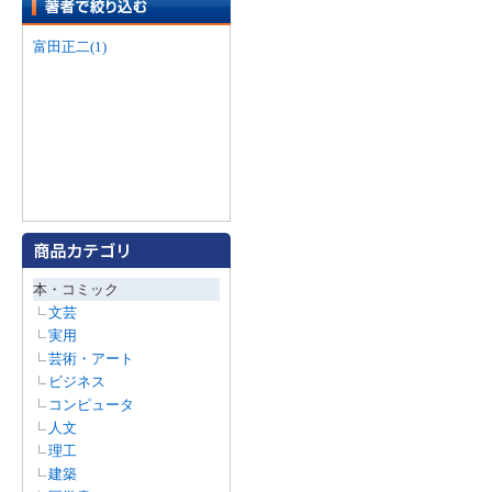
富田正二(1)
本・コミック
文芸
実用
芸術・アート
ビジネス
コンピュータ
人文
理工
建築