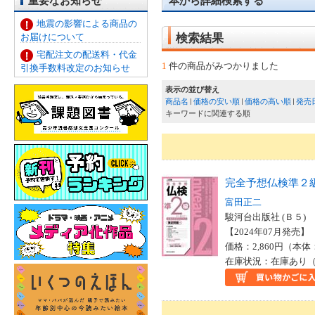
重要なお知らせ
本から詳細検索する
地震の影響による商品の
お届けについて
検索結果
宅配注文の配送料・代金
1
件の商品がみつかりました
引換手数料改定のお知らせ
表示の並び替え
商品名
価格の安い順
価格の高い順
発売
キーワードに関連する順
完全予想仏検準２
富田正二
駿河台出版社 (Ｂ５)
【2024年07月発売】 I
価格：2,860円（本体
在庫状況：在庫あり（