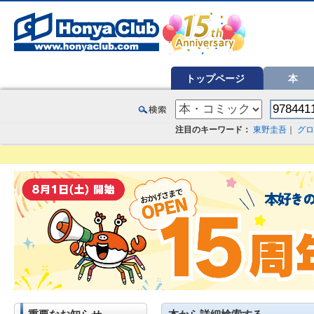
オンライン書店【ホンヤクラブ】はお好きな本屋での受け取りで送料無料！新刊予約・通販も。本（書籍）、雑誌、漫
トップページ
本
注目のキーワード：
東野圭吾
｜
グロ