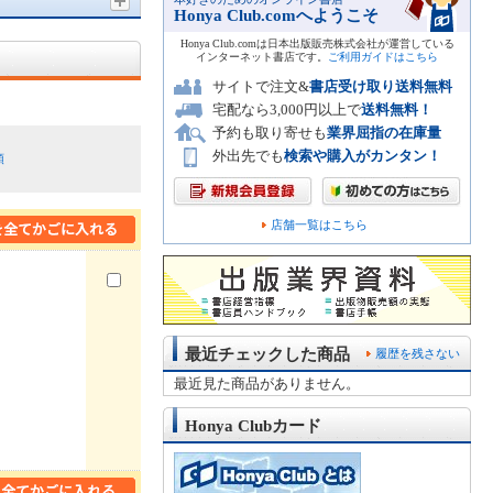
Honya Club.comへようこそ
Honya Club.comは日本出版販売株式会社が運営している
インターネット書店です。
ご利用ガイドはこちら
サイトで注文&
書店受け取り送料無料
宅配なら3,000円以上で
送料無料！
予約も取り寄せも
業界屈指の在庫量
外出先でも
検索や購入がカンタン！
順
店舗一覧はこちら
最近チェックした商品
履歴を残さない
最近見た商品がありません。
Honya Clubカード