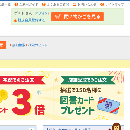
店舗一覧
ご利用ガイド
よくあるご質問
お問い合わせ
サイトマップ
ゲスト さん
（
ログイン
）
新規会員登録する
詳細検索
検索のヒント
本好きのためのオンライン書店