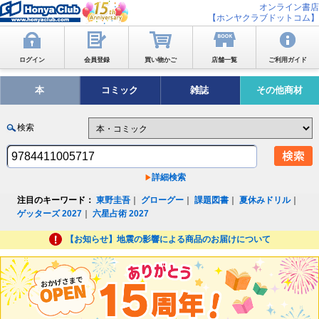
オンライン書店
【ホンヤクラブドットコム】
ログイン
会員登録
買い物かご
店舗一覧
ご利用ガイド
本
コミック
雑誌
その他商材
検索
詳細検索
注目のキーワード：
東野圭吾
｜
グローグー
｜
課題図書
｜
夏休みドリル
｜
ゲッターズ 2027
｜
六星占術 2027
【お知らせ】地震の影響による商品のお届けについて