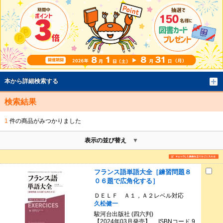
本から詳細検索する
検索結果
1
件の商品がみつかりました
表示の並び替え
フランス語単語大全［練習問題８
０６題で広角化する］
ＤＥＬＦ Ａ１，Ａ２レベル対応
久松健一
駿河台出版社 (四六判)
【2024年03月発売】 ISBNコード 9