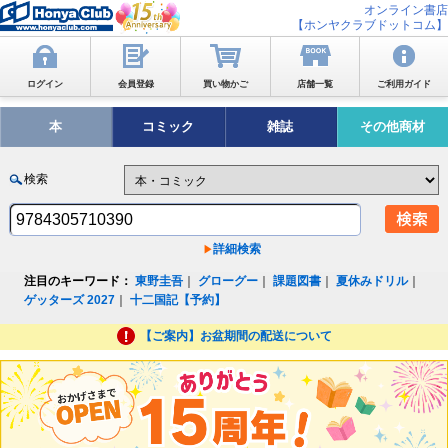
オンライン書店
【ホンヤクラブドットコム】
ログイン
会員登録
買い物かご
店舗一覧
ご利用ガイド
本
コミック
雑誌
その他商材
検索
詳細検索
注目のキーワード：
東野圭吾
｜
グローグー
｜
課題図書
｜
夏休みドリル
｜
ゲッターズ 2027
｜
十二国記【予約】
【ご案内】お盆期間の配送について