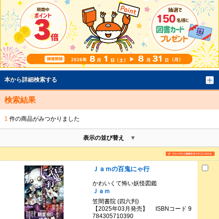
本から詳細検索する
検索結果
1
件の商品がみつかりました
表示の並び替え
Ｊａｍの百鬼にゃ行
かわいくて怖い妖怪図鑑
Ｊａｍ
笠間書院 (四六判)
【2025年03月発売】 ISBNコード 9
784305710390