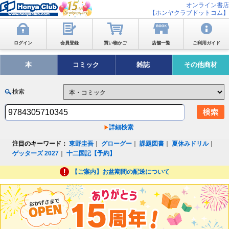
オンライン書店
【ホンヤクラブドットコム】
ログイン
会員登録
買い物かご
店舗一覧
ご利用ガイド
本
コミック
雑誌
その他商材
検索
詳細検索
注目のキーワード：
東野圭吾
｜
グローグー
｜
課題図書
｜
夏休みドリル
｜
ゲッターズ 2027
｜
十二国記【予約】
【ご案内】お盆期間の配送について