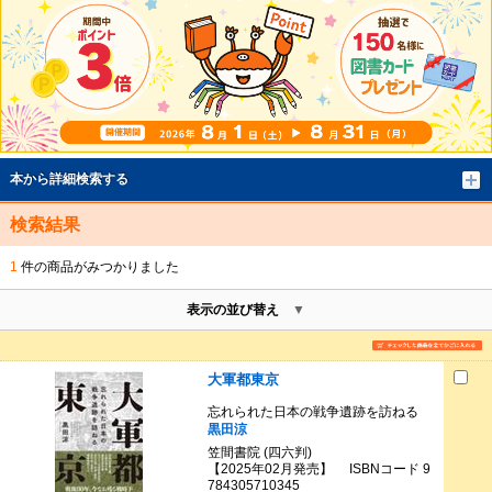
本から詳細検索する
検索結果
1
件の商品がみつかりました
表示の並び替え
大軍都東京
忘れられた日本の戦争遺跡を訪ねる
黒田涼
笠間書院 (四六判)
【2025年02月発売】 ISBNコード 9
784305710345