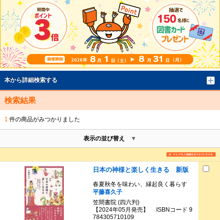
本から詳細検索する
検索結果
1
件の商品がみつかりました
表示の並び替え
日本の神様と楽しく生きる 新版
春夏秋冬を味わい、縁起良く暮らす
平藤喜久子
笠間書院 (四六判)
【2024年05月発売】 ISBNコード 9
784305710109