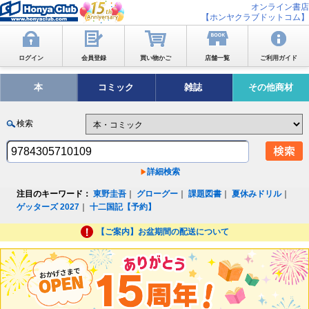
オンライン書店
【ホンヤクラブドットコム】
ログイン
会員登録
買い物かご
店舗一覧
ご利用ガイド
本
コミック
雑誌
その他商材
検索
詳細検索
注目のキーワード：
東野圭吾
｜
グローグー
｜
課題図書
｜
夏休みドリル
｜
ゲッターズ 2027
｜
十二国記【予約】
【ご案内】お盆期間の配送について