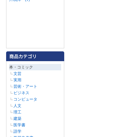
本・コミック
文芸
実用
芸術・アート
ビジネス
コンピュータ
人文
理工
建築
医学書
語学