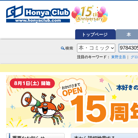
オンライン書店【ホンヤクラブ】はお好きな本屋での受け取りで送料無料！新刊予約・通販も。本（書籍）、雑誌、漫
トップページ
本
注目のキーワード：
東野圭吾
｜
グロ