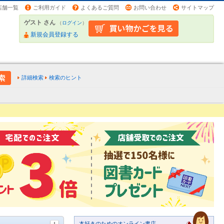
店舗一覧
ご利用ガイド
よくあるご質問
お問い合わせ
サイトマップ
ゲスト さん
（
ログイン
）
新規会員登録する
詳細検索
検索のヒント
本好きのためのオンライン書店