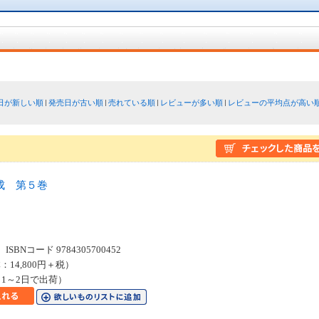
日が新しい順
発売日が古い順
売れている順
レビューが多い順
レビューの平均点が高い
成 第５巻
SBNコード 9784305700452
：14,800円＋税）
1～2日で出荷）