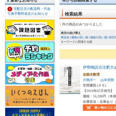
重要なお知らせ
本から詳細検索する
宅配注文の配送料・代金
引換手数料改定のお知らせ
検索結果
1
件の商品がみつかりました
表示の並び替え
商品名
価格の安い順
価格の高い順
発売
キーワードに関連する順
伊勢物語古注釈大
志能夫数理
片桐洋一
山本登朗
笠間書院 (Ａ５)
【2010年02月発売】 I
価格：16,280円（本体
在庫状況：在庫あり（