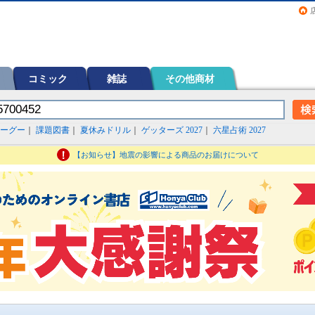
画（コミック）など在庫も充実
コミック
雑誌
その他商材
ーグー
｜
課題図書
｜
夏休みドリル
｜
ゲッターズ 2027
｜
六星占術 2027
【お知らせ】地震の影響による商品のお届けについて