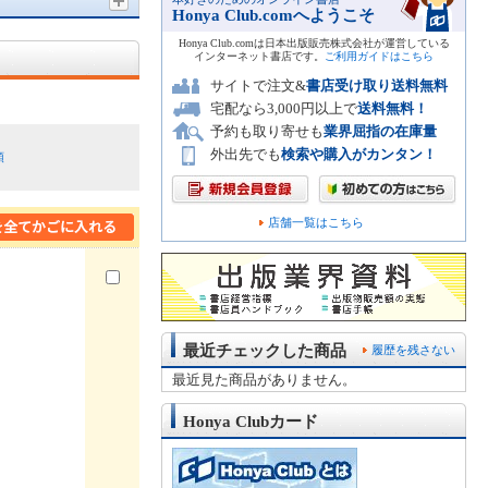
Honya Club.comへようこそ
Honya Club.comは日本出版販売株式会社が運営している
インターネット書店です。
ご利用ガイドはこちら
サイトで注文&
書店受け取り送料無料
宅配なら3,000円以上で
送料無料！
予約も取り寄せも
業界屈指の在庫量
外出先でも
検索や購入がカンタン！
順
店舗一覧はこちら
最近チェックした商品
履歴を残さない
最近見た商品がありません。
Honya Clubカード