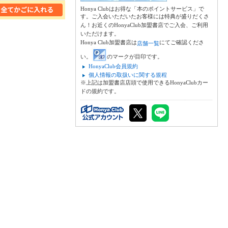
Honya Clubはお得な「本のポイントサービス」で
す。ご入会いただいたお客様には特典が盛りだくさ
ん！お近くのHonyaClub加盟書店でご入会、ご利用
いただけます。
Honya Club加盟書店は
にてご確認くださ
店舗一覧
い。
のマークが目印です。
HonyaClub会員規約
個人情報の取扱いに関する規程
※上記は加盟書店店頭で使用できるHonyaClubカー
ドの規約です。