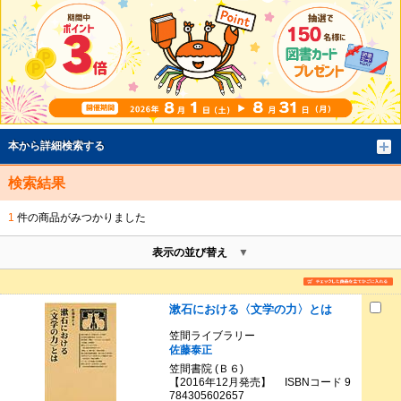
本から詳細検索する
検索結果
1
件の商品がみつかりました
表示の並び替え
漱石における〈文学の力〉とは
笠間ライブラリー
佐藤泰正
笠間書院 (Ｂ６)
【2016年12月発売】 ISBNコード 9
784305602657