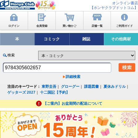
オンライン書店
【ホンヤクラブドットコム】
ログイン
会員登録
買い物かご
店舗一覧
ご利用ガイド
本
コミック
雑誌
その他商材
検索
詳細検索
注目のキーワード：
東野圭吾
｜
グローグー
｜
課題図書
｜
夏休みドリル
｜
ゲッターズ 2027
｜
十二国記【予約】
【ご案内】お盆期間の配送について