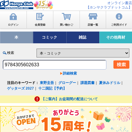
オンライン書店
【ホンヤクラブドットコム】
ログイン
会員登録
買い物かご
店舗一覧
ご利用ガイド
本
コミック
雑誌
その他商材
検索
詳細検索
注目のキーワード：
東野圭吾
｜
グローグー
｜
課題図書
｜
夏休みドリル
｜
ゲッターズ 2027
｜
十二国記【予約】
【ご案内】お盆期間の配送について