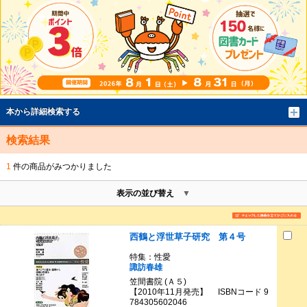
本から詳細検索する
検索結果
1
件の商品がみつかりました
表示の並び替え
西鶴と浮世草子研究 第４号
特集：性愛
諏訪春雄
笠間書院 (Ａ５)
【2010年11月発売】 ISBNコード 9
784305602046