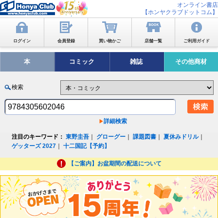
オンライン書店
【ホンヤクラブドットコム】
ログイン
会員登録
買い物かご
店舗一覧
ご利用ガイド
本
コミック
雑誌
その他商材
検索
詳細検索
注目のキーワード：
東野圭吾
｜
グローグー
｜
課題図書
｜
夏休みドリル
｜
ゲッターズ 2027
｜
十二国記【予約】
【ご案内】お盆期間の配送について