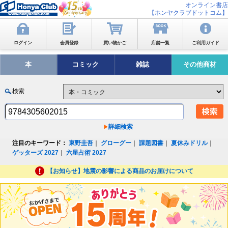
オンライン書店
【ホンヤクラブドットコム】
ログイン
会員登録
買い物かご
店舗一覧
ご利用ガイド
本
コミック
雑誌
その他商材
検索
詳細検索
注目のキーワード：
東野圭吾
｜
グローグー
｜
課題図書
｜
夏休みドリル
｜
ゲッターズ 2027
｜
六星占術 2027
【お知らせ】地震の影響による商品のお届けについて