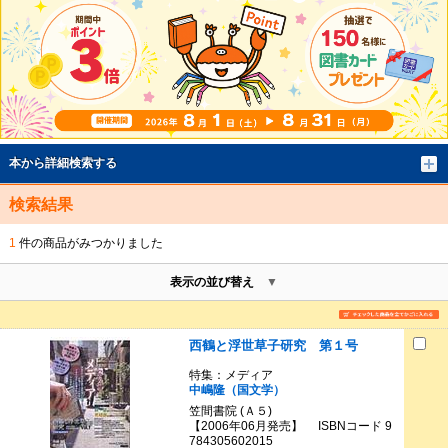
本から詳細検索する
検索結果
1
件の商品がみつかりました
表示の並び替え
西鶴と浮世草子研究 第１号
特集：メディア
中嶋隆（国文学）
笠間書院 (Ａ５)
【2006年06月発売】 ISBNコード 9
784305602015