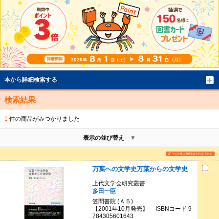
本から詳細検索する
検索結果
1
件の商品がみつかりました
表示の並び替え
万葉への文学史万葉からの文学史
上代文学会研究叢書
多田一臣
笠間書院 (Ａ５)
【2001年10月発売】 ISBNコード 9
784305601643