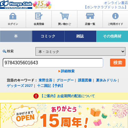
オンライン書店
【ホンヤクラブドットコム】
ログイン
会員登録
買い物かご
店舗一覧
ご利用ガイド
本
コミック
雑誌
その他商材
検索
詳細検索
注目のキーワード：
東野圭吾
｜
グローグー
｜
課題図書
｜
夏休みドリル
｜
ゲッターズ 2027
｜
十二国記【予約】
【ご案内】お盆期間の配送について