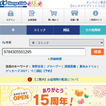
オンライン書店
【ホンヤクラブドットコム】
ログイン
会員登録
買い物かご
店舗一覧
ご利用ガイド
本
コミック
雑誌
その他商材
検索
詳細検索
注目のキーワード：
東野圭吾
｜
グローグー
｜
課題図書
｜
夏休みドリル
｜
ゲッターズ 2027
｜
十二国記【予約】
【ご案内】お盆期間の配送について