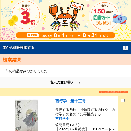
本から詳細検索する
検索結果
1
件の商品がみつかりました
表示の並び替え
西行学 第十三号
越境する西行、脱領域する西行を「西
行学」の名の下に再構築する
西行学会
笠間書院 (Ａ５)
【2022年09月発売】 ISBNコード 9