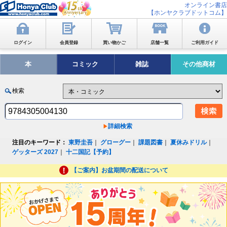
オンライン書店
【ホンヤクラブドットコム】
ログイン
会員登録
買い物かご
店舗一覧
ご利用ガイド
本
コミック
雑誌
その他商材
検索
詳細検索
注目のキーワード：
東野圭吾
｜
グローグー
｜
課題図書
｜
夏休みドリル
｜
ゲッターズ 2027
｜
十二国記【予約】
【ご案内】お盆期間の配送について