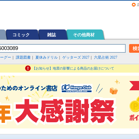
画（コミック）など在庫も充実
コミック
雑誌
その他商材
ーグー
｜
課題図書
｜
夏休みドリル
｜
ゲッターズ 2027
｜
六星占術 2027
【お知らせ】地震の影響による商品のお届けについて