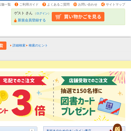
店舗一覧
ご利用ガイド
よくあるご質問
お問い合わせ
サイトマップ
ゲスト さん
（
ログイン
）
新規会員登録する
詳細検索
検索のヒント
本好きのためのオンライン書店