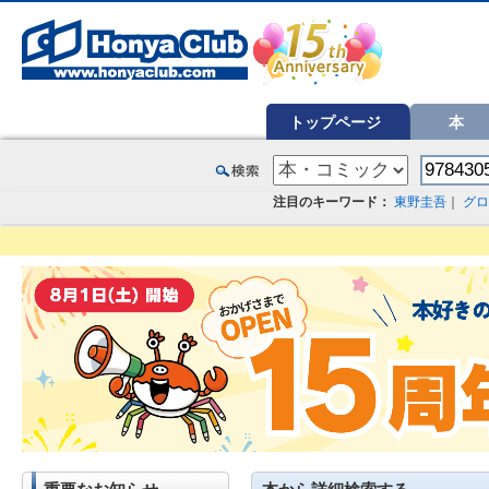
オンライン書店【ホンヤクラブ】はお好きな本屋での受け取りで送料無料！新刊予約・通販も。本（書籍）、雑誌、漫
トップページ
本
注目のキーワード：
東野圭吾
｜
グロ