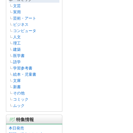
文芸
実用
芸術・アート
ビジネス
コンピュータ
人文
理工
建築
医学書
語学
学習参考書
絵本・児童書
文庫
新書
その他
コミック
ムック
特集情報
本日発売