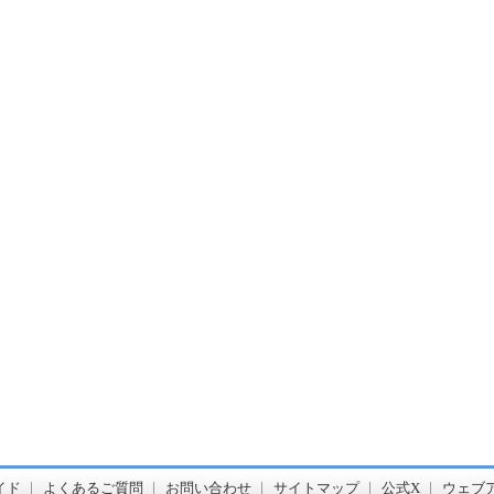
書店【ホンヤクラブ】はお好きな本屋での受け取りで送料無料！新刊予約・通販も。本（書籍）、雑誌、漫画（コミック）な
イド
よくあるご質問
お問い合わせ
サイトマップ
公式X
ウェブ