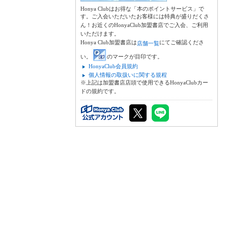
Honya Clubはお得な「本のポイントサービス」で
す。ご入会いただいたお客様には特典が盛りだくさ
ん！お近くのHonyaClub加盟書店でご入会、ご利用
いただけます。
Honya Club加盟書店は
にてご確認くださ
店舗一覧
い。
のマークが目印です。
HonyaClub会員規約
個人情報の取扱いに関する規程
※上記は加盟書店店頭で使用できるHonyaClubカー
ドの規約です。