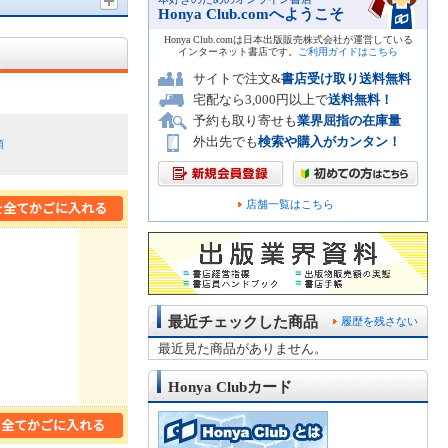
Honya Club.comへようこそ
Honya Club.comは日本出版販売株式会社が運営している
インターネット書店です。
ご利用ガイドはこちら
サイトで注文&
書店受け取り送料無料
宅配なら3,000円以上で
送料無料！
予約も取り寄せも
業界屈指の在庫量
外出先でも
検索や購入がカンタン！
順
店舗一覧はこちら
最近チェックした商品
履歴を残さない
最近見た商品がありません。
Honya Clubカード