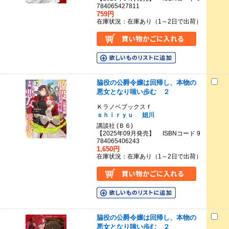
784065427811
759円
在庫状況：在庫あり（1～2日で出荷）
脇役の公爵令嬢は回帰し、本物の
悪女となり嗤い歩む ２
Ｋラノベブックスｆ
ｓｈｉｒｙｕ
姐川
講談社 (Ｂ６)
【2025年09月発売】 ISBNコード 9
784065406243
1,650円
在庫状況：在庫あり（1～2日で出荷）
脇役の公爵令嬢は回帰し、本物の
悪女となり嗤い歩む ２