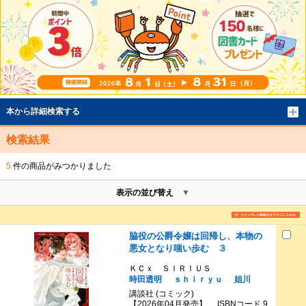
本から詳細検索する
検索結果
5
件の商品がみつかりました
表示の並び替え
脇役の公爵令嬢は回帰し、本物の
悪女となり嗤い歩む ３
ＫＣｘ ＳＩＲＩＵＳ
時田透明
ｓｈｉｒｙｕ
姐川
講談社 (コミック)
【2026年04月発売】 ISBNコード 9