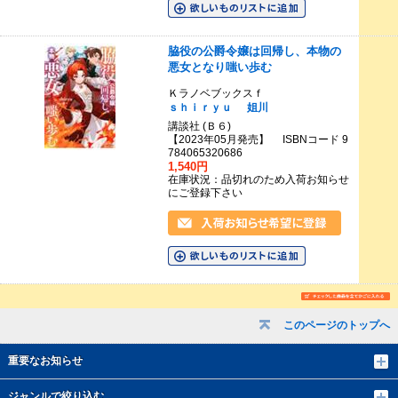
脇役の公爵令嬢は回帰し、本物の
悪女となり嗤い歩む
Ｋラノベブックスｆ
ｓｈｉｒｙｕ
姐川
講談社 (Ｂ６)
【2023年05月発売】 ISBNコード 9
784065320686
1,540円
在庫状況：品切れのため入荷お知らせ
にご登録下さい
このページのトップへ
重要なお知らせ
ジャンルで絞り込む