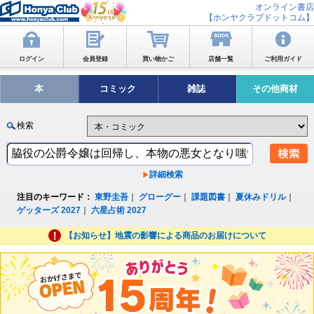
オンライン書店
【ホンヤクラブドットコム】
ログイン
会員登録
買い物かご
店舗一覧
ご利用ガイド
本
コミック
雑誌
その他商材
検索
詳細検索
注目のキーワード：
東野圭吾
｜
グローグー
｜
課題図書
｜
夏休みドリル
｜
ゲッターズ 2027
｜
六星占術 2027
【お知らせ】地震の影響による商品のお届けについて