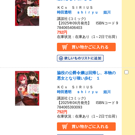
ＫＣｘ ＳＩＲＩＵＳ
時田透明
ｓｈｉｒｙｕ
姐川
講談社 (コミック)
【2025年09月発売】 ISBNコード 9
784065406403
792円
在庫状況：在庫あり（1～2日で出荷）
脇役の公爵令嬢は回帰し、本物の
悪女となり嗤い歩む １
ＫＣｘ ＳＩＲＩＵＳ
時田透明
ｓｈｉｒｙｕ
姐川
講談社 (コミック)
【2025年04月発売】 ISBNコード 9
784065393093
792円
在庫状況：在庫あり（1～2日で出荷）