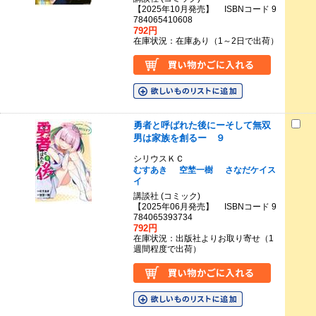
【2025年10月発売】 ISBNコード 9
784065410608
792円
在庫状況：在庫あり（1～2日で出荷）
勇者と呼ばれた後にーそして無双
男は家族を創るー ９
シリウスＫＣ
むすあき
空埜一樹
さなだケイス
イ
講談社 (コミック)
【2025年06月発売】 ISBNコード 9
784065393734
792円
在庫状況：出版社よりお取り寄せ（1
週間程度で出荷）