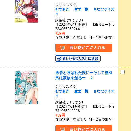
シリウスＫＣ
むすあき
空埜一樹
さなだケイス
イ
講談社 (コミック)
【2024年04月発売】 ISBNコード 9
784065350744
759円
在庫状況：在庫あり（1～2日で出荷）
勇者と呼ばれた後にーそして無双
男は家族を創るー ２
シリウスＫＣ
むすあき
空埜一樹
さなだケイス
イ
講談社 (コミック)
【2024年01月発売】 ISBNコード 9
784065342336
759円
在庫状況：在庫あり（1～2日で出荷）