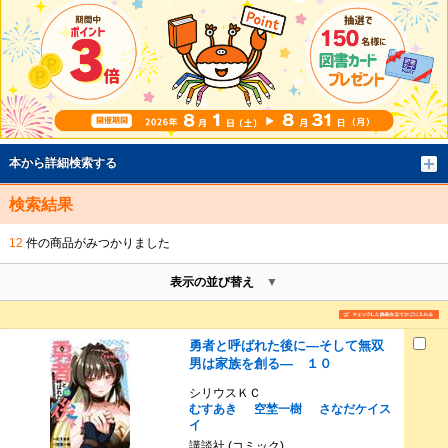
本から詳細検索する
検索結果
12
件の商品がみつかりました
表示の並び替え
勇者と呼ばれた後に―そして無双
男は家族を創る― １０
シリウスＫＣ
むすあき
空埜一樹
さなだケイス
イ
講談社 (コミック)