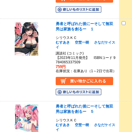
勇者と呼ばれた後にーそして無双
男は家族を創るー １
シリウスＫＣ
むすあき
空埜一樹
さなだケイス
イ
講談社 (コミック)
【2023年11月発売】 ISBNコード 9
784065337509
759円
在庫状況：在庫あり（1～2日で出荷）
勇者と呼ばれた後にーそして無双
男は家族を創るー ５
シリウスＫＣ
むすあき
空埜一樹
さなだケイス
イ