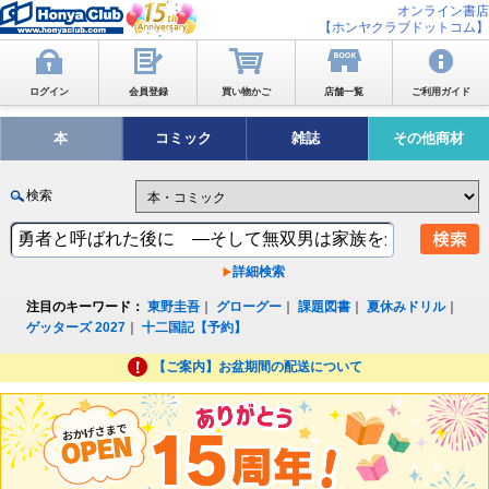
オンライン書店
【ホンヤクラブドットコム】
ログイン
会員登録
買い物かご
店舗一覧
ご利用ガイド
本
コミック
雑誌
その他商材
検索
詳細検索
注目のキーワード：
東野圭吾
｜
グローグー
｜
課題図書
｜
夏休みドリル
｜
ゲッターズ 2027
｜
十二国記【予約】
【ご案内】お盆期間の配送について