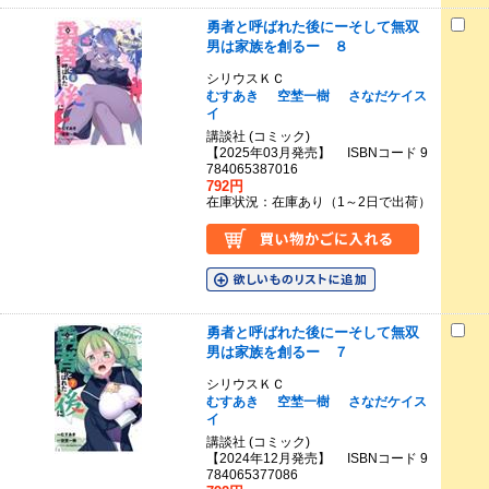
勇者と呼ばれた後にーそして無双
男は家族を創るー ８
シリウスＫＣ
むすあき
空埜一樹
さなだケイス
イ
講談社 (コミック)
【2025年03月発売】 ISBNコード 9
784065387016
792円
在庫状況：在庫あり（1～2日で出荷）
勇者と呼ばれた後にーそして無双
男は家族を創るー ７
シリウスＫＣ
むすあき
空埜一樹
さなだケイス
イ
講談社 (コミック)
【2024年12月発売】 ISBNコード 9
784065377086