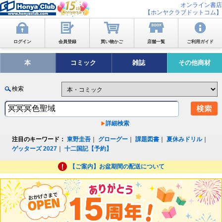
オンライン書店
【ホンヤクラブドットコム】
ログイン
会員登録
買い物かご
店舗一覧
ご利用ガイド
本
コミック
雑誌
その他商材
検索
詳細検索
注目のキーワード：
東野圭吾
｜
グローグー
｜
課題図書
｜
夏休みドリル
｜
ゲッターズ 2027
｜
十二国記【予約】
【ご案内】お盆期間の配送について