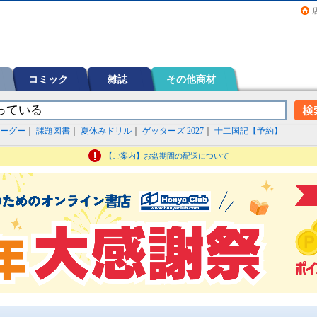
画（コミック）など在庫も充実
コミック
雑誌
その他商材
ーグー
｜
課題図書
｜
夏休みドリル
｜
ゲッターズ 2027
｜
十二国記【予約】
【ご案内】お盆期間の配送について