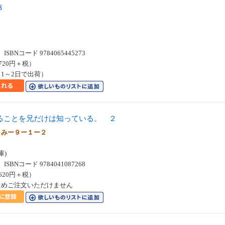
８
Ｃ
SBNコード 9784065445273
720円＋税）
1～2日で出荷）
ることを兄だけは知っている。 ２
 みー９ー１ー２
庫)
SBNコード 9784041087268
620円＋税）
ためご注文いただけません