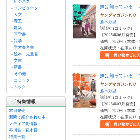
ビジネス
妹は知っている 
コンピュータ
人文
ヤングマガジンＫ
理工
雁木万里
建築
講談社 (コミック)
医学書
【2025年06月発売】 I
語学
価格：792円（本体：
学習参考書
在庫状況：在庫あり（
絵本・児童書
文庫
新書
その他
妹は知っている 
コミック
ヤングマガジンＫ
ムック
雁木万里
講談社 (コミック)
特集情報
【2025年03月発売】 I
本日発売
価格：792円（本体：
新聞で紹介された本
在庫状況：在庫あり（
メディア化情報
芥川賞・直木賞
特集一覧