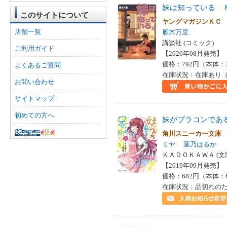
妹は知っている 
このサイトについて
ヤングマガジンＫ
店舗一覧
雁木万里
講談社 (コミック)
ご利用ガイド
【2026年08月発売】 I
価格：792円（本体：
よくあるご質問
在庫状況：在庫あり（
お問い合わせ
サイトマップ
初めての方へ
妹がブラコンであ
角川スニーカー文庫
ミヤ
葉乃はるか
ＫＡＤＯＫＡＷＡ (文
【2019年09月発売】 I
価格：682円（本体：
在庫状況：品切れの