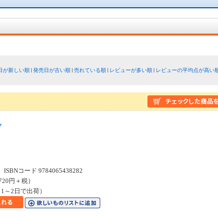
日が新しい順
発売日が古い順
売れている順
レビューが多い順
レビューの平均点が高い
７
Ｃ
SBNコード 9784065438282
720円＋税）
1～2日で出荷）