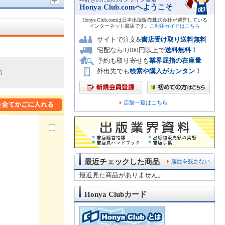
Honya Club.comへようこそ
Honya Club.comは日本出版販売株式会社が運営している
インターネット書店です。
ご利用ガイドはこちら
サイトで注文&
書店受け取り送料無料
宅配なら3,000円以上で
送料無料！
予約も取り寄せも
業界屈指の在庫量
外出先でも
検索や購入がカンタン！
順
店舗一覧はこちら
最近チェックした商品
履歴を残さない
最近見た商品がありません。
Honya Clubカード