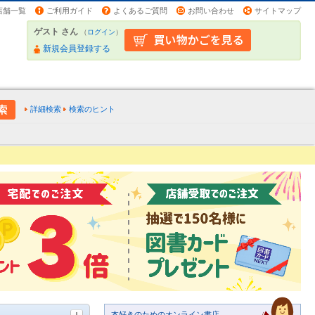
店舗一覧
ご利用ガイド
よくあるご質問
お問い合わせ
サイトマップ
ゲスト さん
（
ログイン
）
新規会員登録する
詳細検索
検索のヒント
本好きのためのオンライン書店