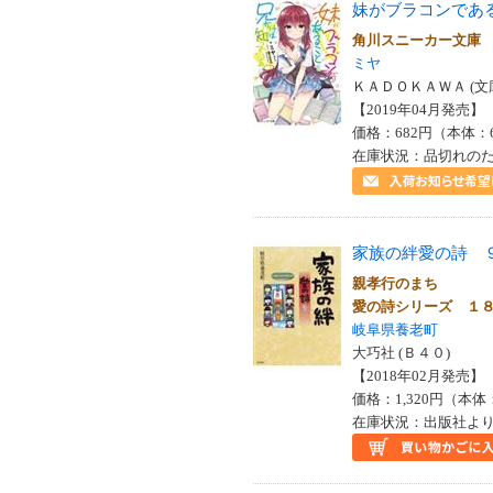
妹がブラコンであ
角川スニーカー文庫
ミヤ
ＫＡＤＯＫＡＷＡ (文
【2019年04月発売】 I
価格：682円（本体：
在庫状況：品切れの
家族の絆愛の詩 
親孝行のまち
愛の詩シリーズ １
岐阜県養老町
大巧社 (Ｂ４０)
【2018年02月発売】 I
価格：1,320円（本体
在庫状況：出版社より