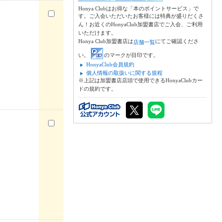
Honya Clubはお得な「本のポイントサービス」で
す。ご入会いただいたお客様には特典が盛りだくさ
ん！お近くのHonyaClub加盟書店でご入会、ご利用
いただけます。
Honya Club加盟書店は
にてご確認くださ
店舗一覧
い。
のマークが目印です。
HonyaClub会員規約
個人情報の取扱いに関する規程
※上記は加盟書店店頭で使用できるHonyaClubカー
ドの規約です。