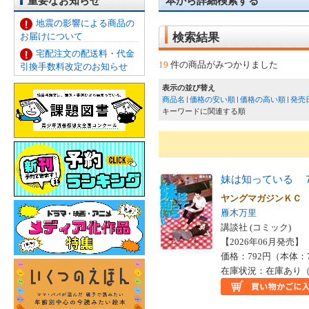
重要なお知らせ
本から詳細検索する
地震の影響による商品の
お届けについて
検索結果
宅配注文の配送料・代金
19
件の商品がみつかりました
引換手数料改定のお知らせ
表示の並び替え
商品名
価格の安い順
価格の高い順
発売
キーワードに関連する順
妹は知っている 
ヤングマガジンＫ
雁木万里
講談社 (コミック)
【2026年06月発売】 I
価格：792円（本体：
在庫状況：在庫あり（