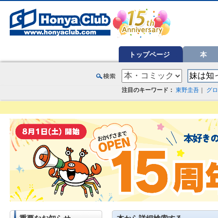
オンライン書店【ホンヤクラブ】はお好きな本屋での受け取りで送料無料！新刊予約・通販も。本（書籍）、雑誌、漫
トップページ
本
注目のキーワード：
東野圭吾
｜
グロ