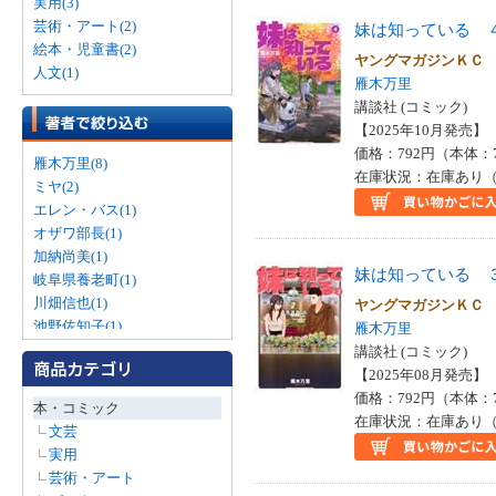
実用(3)
芸術・アート(2)
妹は知っている 
絵本・児童書(2)
ヤングマガジンＫ
人文(1)
雁木万里
講談社 (コミック)
【2025年10月発売】 I
価格：792円（本体：
雁木万里(8)
在庫状況：在庫あり（
ミヤ(2)
エレン・バス(1)
オザワ部長(1)
加納尚美(1)
妹は知っている 
岐阜県養老町(1)
川畑信也(1)
ヤングマガジンＫ
池野佐知子(1)
雁木万里
河合隼雄(1)
講談社 (コミック)
滝田恒男(1)
【2025年08月発売】 I
飯島早苗(1)
価格：792円（本体：
本・コミック
在庫状況：在庫あり（
文芸
実用
芸術・アート