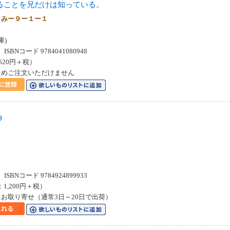
ることを兄だけは知っている。
 みー９ー１ー１
庫)
SBNコード 9784041080948
620円＋税）
ためご注文いただけません
９
８
SBNコード 9784924899933
：1,200円＋税）
お取り寄せ（通常3日～20日で出荷）