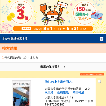
本から詳細検索する
検索結果
1
件の商品がみつかりました
表示の並び替え
徴しの上を鳥が飛ぶ
大阪大学総合学術博物館叢書 ２０
永田靖
山﨑達哉
岡田裕成
大阪大学出版会 (Ａ４)
【2023年03月発売】 ISBNコード 9
784872595307