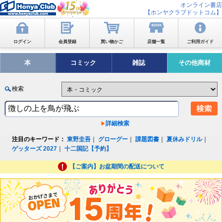
オンライン書店
【ホンヤクラブドットコム】
ログイン
会員登録
買い物かご
店舗一覧
ご利用ガイド
本
コミック
雑誌
その他商材
検索
詳細検索
注目のキーワード：
東野圭吾
｜
グローグー
｜
課題図書
｜
夏休みドリル
｜
ゲッターズ 2027
｜
十二国記【予約】
【ご案内】お盆期間の配送について