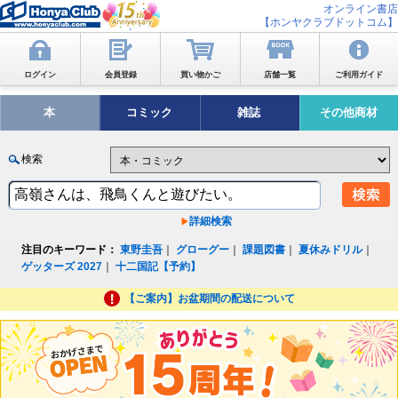
オンライン書店
【ホンヤクラブドットコム】
ログイン
会員登録
買い物かご
店舗一覧
ご利用ガイド
本
コミック
雑誌
その他商材
検索
詳細検索
注目のキーワード：
東野圭吾
｜
グローグー
｜
課題図書
｜
夏休みドリル
｜
ゲッターズ 2027
｜
十二国記【予約】
【ご案内】お盆期間の配送について