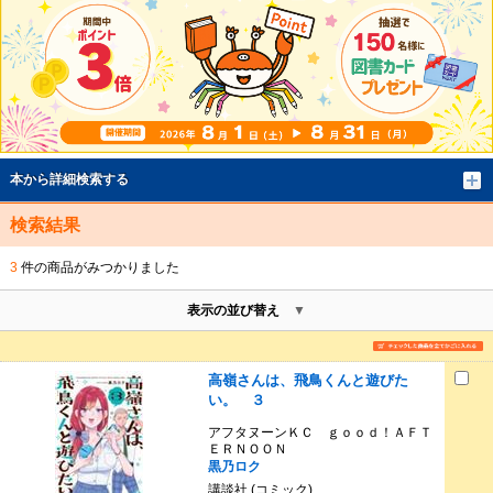
本から詳細検索する
検索結果
3
件の商品がみつかりました
表示の並び替え
高嶺さんは、飛鳥くんと遊びた
い。 ３
アフタヌーンＫＣ ｇｏｏｄ！ＡＦＴ
ＥＲＮＯＯＮ
黒乃ロク
講談社 (コミック)