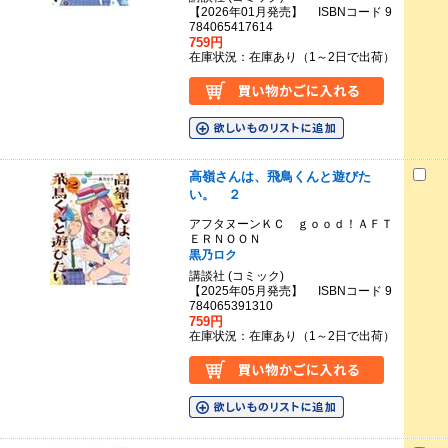
【2026年01月発売】 ISBNコード 9
784065417614
759円
在庫状況：在庫あり（1～2日で出荷）
高嶺さんは、飛鳥くんと遊びた
い。 ２
アフタヌーンＫＣ ｇｏｏｄ！ＡＦＴ
ＥＲＮＯＯＮ
黒乃ロク
講談社 (コミック)
【2025年05月発売】 ISBNコード 9
784065391310
759円
在庫状況：在庫あり（1～2日で出荷）