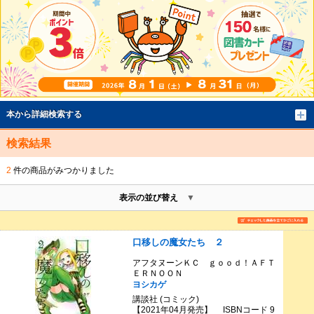
本から詳細検索する
検索結果
2
件の商品がみつかりました
表示の並び替え
口移しの魔女たち ２
アフタヌーンＫＣ ｇｏｏｄ！ＡＦＴ
ＥＲＮＯＯＮ
ヨシカゲ
講談社 (コミック)
【2021年04月発売】 ISBNコード 9