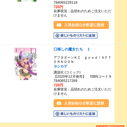
784065229118
726円
在庫状況：品切れのためご注文いただ
けません
口移しの魔女たち １
アフタヌーンＫＣ ｇｏｏｄ！ＡＦＴ
ＥＲＮＯＯＮ
ヨシカゲ
講談社 (コミック)
【2020年12月発売】 ISBNコード 9
784065217269
726円
在庫状況：品切れのためご注文いただ
けません