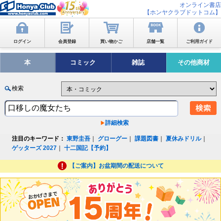
オンライン書店
【ホンヤクラブドットコム】
ログイン
会員登録
買い物かご
店舗一覧
ご利用ガイド
本
コミック
雑誌
その他商材
検索
詳細検索
注目のキーワード：
東野圭吾
｜
グローグー
｜
課題図書
｜
夏休みドリル
｜
ゲッターズ 2027
｜
十二国記【予約】
【ご案内】お盆期間の配送について