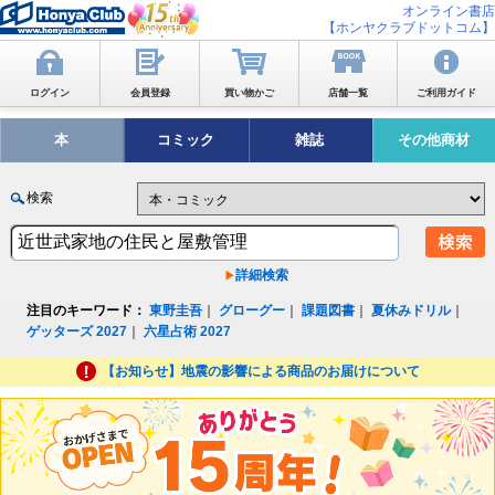
オンライン書店
【ホンヤクラブドットコム】
ログイン
会員登録
買い物かご
店舗一覧
ご利用ガイド
本
コミック
雑誌
その他商材
検索
詳細検索
注目のキーワード：
東野圭吾
｜
グローグー
｜
課題図書
｜
夏休みドリル
｜
ゲッターズ 2027
｜
六星占術 2027
【お知らせ】地震の影響による商品のお届けについて