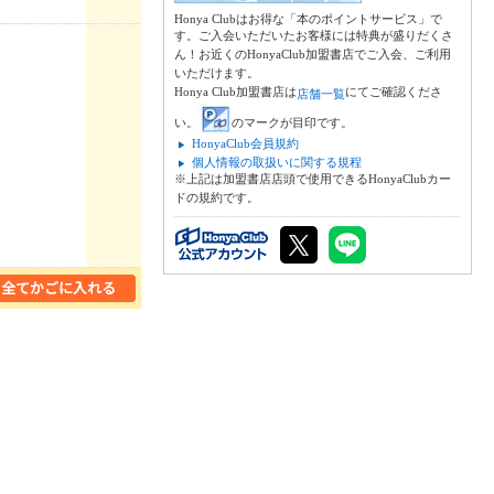
Honya Clubはお得な「本のポイントサービス」で
す。ご入会いただいたお客様には特典が盛りだくさ
ん！お近くのHonyaClub加盟書店でご入会、ご利用
いただけます。
Honya Club加盟書店は
にてご確認くださ
店舗一覧
い。
のマークが目印です。
HonyaClub会員規約
個人情報の取扱いに関する規程
※上記は加盟書店店頭で使用できるHonyaClubカー
ドの規約です。