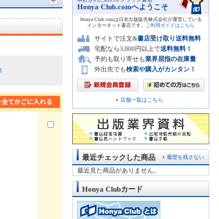
Honya Club.comへようこそ
Honya Club.comは日本出版販売株式会社が運営している
インターネット書店です。
ご利用ガイドはこちら
サイトで注文&
書店受け取り送料無料
宅配なら3,000円以上で
送料無料！
予約も取り寄せも
業界屈指の在庫量
外出先でも
検索や購入がカンタン！
順
店舗一覧はこちら
最近チェックした商品
履歴を残さない
最近見た商品がありません。
Honya Clubカード