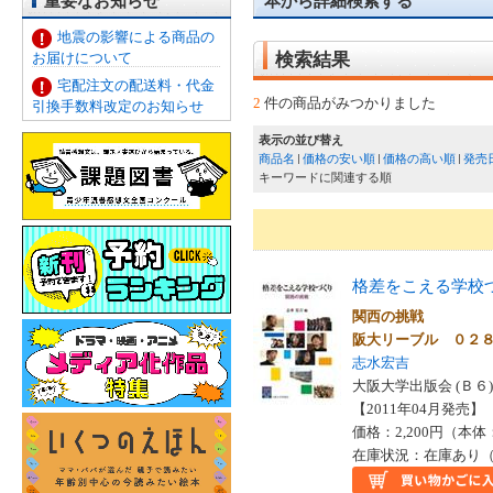
重要なお知らせ
本から詳細検索する
地震の影響による商品の
お届けについて
検索結果
宅配注文の配送料・代金
2
件の商品がみつかりました
引換手数料改定のお知らせ
表示の並び替え
商品名
価格の安い順
価格の高い順
発売
キーワードに関連する順
格差をこえる学校
関西の挑戦
阪大リーブル ０２
志水宏吉
大阪大学出版会 (Ｂ６)
【2011年04月発売】 I
価格：2,200円（本体
在庫状況：在庫あり（