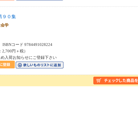
第９０集
社会学
SBNコード 9784491028224
：2,700円＋税）
ため入荷お知らせにご登録下さい