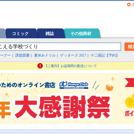
画（コミック）など在庫も充実
コミック
雑誌
その他商材
ーグー
｜
課題図書
｜
夏休みドリル
｜
ゲッターズ 2027
｜
十二国記【予約】
【ご案内】お盆期間の配送について