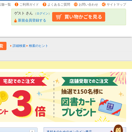
店舗一覧
ご利用ガイド
よくあるご質問
お問い合わせ
サイトマップ
ゲスト さん
（
ログイン
）
新規会員登録する
詳細検索
検索のヒント
本好きのためのオンライン書店