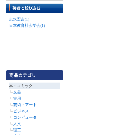
志水宏吉(1)
日本教育社会学会(1)
本・コミック
文芸
実用
芸術・アート
ビジネス
コンピュータ
人文
理工