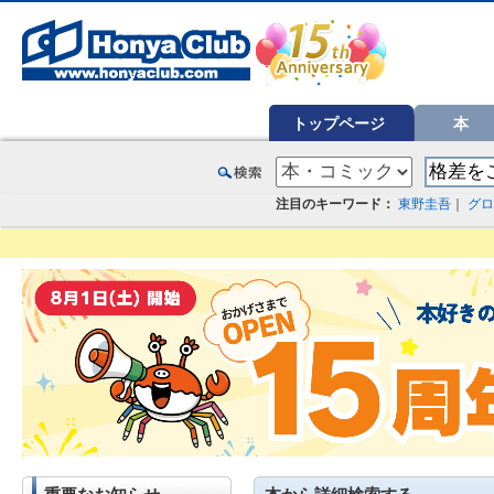
オンライン書店【ホンヤクラブ】はお好きな本屋での受け取りで送料無料！新刊予約・通販も。本（書籍）、雑誌、漫
トップページ
本
注目のキーワード：
東野圭吾
｜
グロ