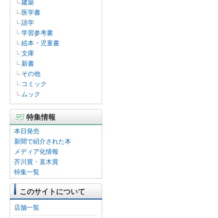
建築
医学書
語学
学習参考書
絵本・児童書
文庫
新書
その他
コミック
ムック
特集情報
本日発売
新聞で紹介された本
メディア化情報
芥川賞・直木賞
特集一覧
このサイトについて
店舗一覧