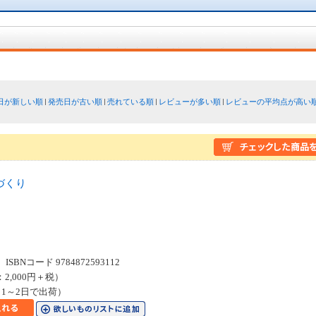
日が新しい順
発売日が古い順
売れている順
レビューが多い順
レビューの平均点が高い
づくり
８
SBNコード 9784872593112
：2,000円＋税）
1～2日で出荷）