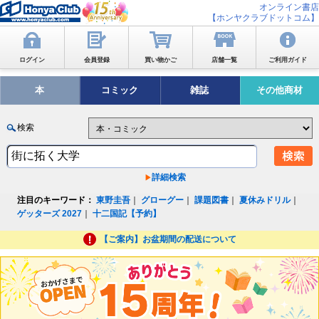
オンライン書店
【ホンヤクラブドットコム】
ログイン
会員登録
買い物かご
店舗一覧
ご利用ガイド
本
コミック
雑誌
その他商材
検索
詳細検索
注目のキーワード：
東野圭吾
｜
グローグー
｜
課題図書
｜
夏休みドリル
｜
ゲッターズ 2027
｜
十二国記【予約】
【ご案内】お盆期間の配送について