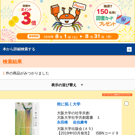
本から詳細検索する
検索結果
1
件の商品がみつかりました
表示の並び替え
街に拓く大学
大阪大学の社学共創
大阪大学社学共創叢書 １
永田靖
佐伯康考
大阪大学出版会 (Ａ５)
【2019年03月発売】 ISBNコード 9