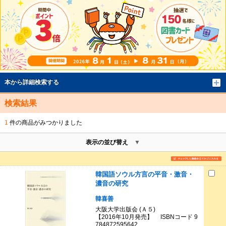
本から詳細検索する
検索結果
1
件の商品がみつかりました
表示の並び替え
韓国語ソウル方言の平音・激音・
濃音の研究
韓喜善
大阪大学出版会 (Ａ５)
【2016年10月発売】 ISBNコード 9
784872595642