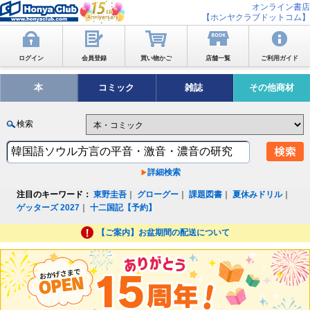
オンライン書店
【ホンヤクラブドットコム】
ログイン
会員登録
買い物かご
店舗一覧
ご利用ガイド
本
コミック
雑誌
その他商材
検索
詳細検索
注目のキーワード：
東野圭吾
｜
グローグー
｜
課題図書
｜
夏休みドリル
｜
ゲッターズ 2027
｜
十二国記【予約】
【ご案内】お盆期間の配送について