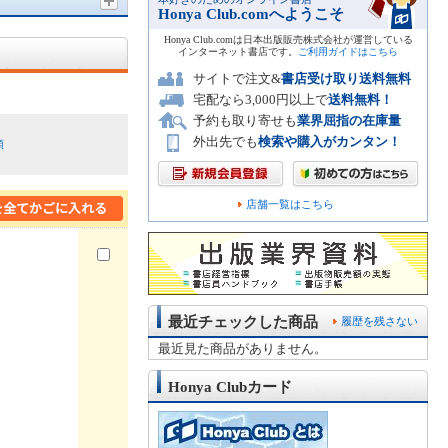
Honya Club.comへようこそ
Honya Club.comは日本出版販売株式会社が運営している
インターネット書店です。
ご利用ガイドはこちら
サイトで注文&
書店受け取り送料無料
宅配なら3,000円以上で
送料無料！
予約も取り寄せも
業界屈指の在庫量
外出先でも
検索や購入がカンタン！
順
店舗一覧はこちら
最近チェックした商品
履歴を残さない
最近見た商品がありません。
Honya Clubカード