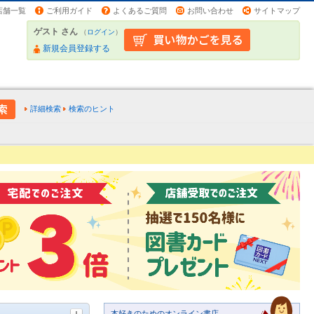
店舗一覧
ご利用ガイド
よくあるご質問
お問い合わせ
サイトマップ
ゲスト さん
（
ログイン
）
新規会員登録する
詳細検索
検索のヒント
本好きのためのオンライン書店