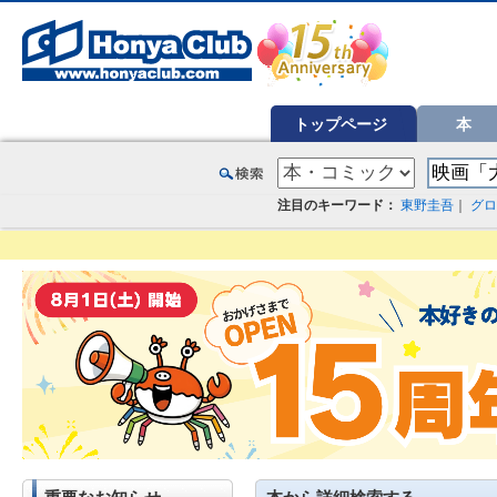
オンライン書店【ホンヤクラブ】はお好きな本屋での受け取りで送料無料！新刊予約・通販も。本（書籍）、雑誌、漫
トップページ
本
注目のキーワード：
東野圭吾
｜
グロ