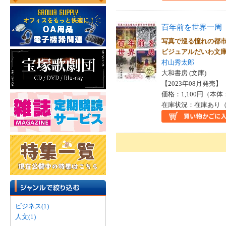
百年前を世界一周
写真で巡る憧れの都
ビジュアルだいわ文
村山秀太郎
大和書房 (文庫)
【2023年08月発売】 I
価格：1,100円（本体
在庫状況：在庫あり（
ビジネス(1)
人文(1)