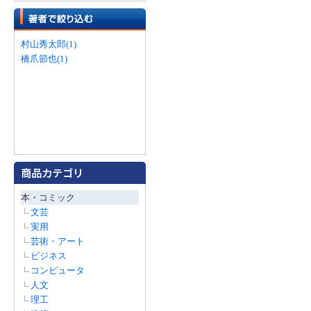
村山秀太郎(1)
橋爪節也(1)
本・コミック
文芸
実用
芸術・アート
ビジネス
コンピュータ
人文
理工