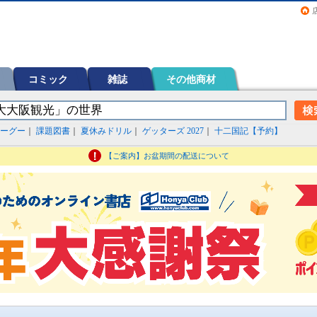
画（コミック）など在庫も充実
コミック
雑誌
その他商材
ーグー
｜
課題図書
｜
夏休みドリル
｜
ゲッターズ 2027
｜
十二国記【予約】
【ご案内】お盆期間の配送について