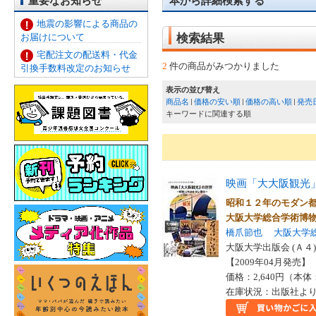
重要なお知らせ
本から詳細検索する
地震の影響による商品の
お届けについて
検索結果
宅配注文の配送料・代金
2
件の商品がみつかりました
引換手数料改定のお知らせ
表示の並び替え
商品名
価格の安い順
価格の高い順
発売
キーワードに関連する順
映画「大大阪観光
昭和１２年のモダン
大阪大学総合学術博
橋爪節也
大阪大学
大阪大学出版会 (Ａ４)
【2009年04月発売】 I
価格：2,640円（本体
在庫状況：出版社より