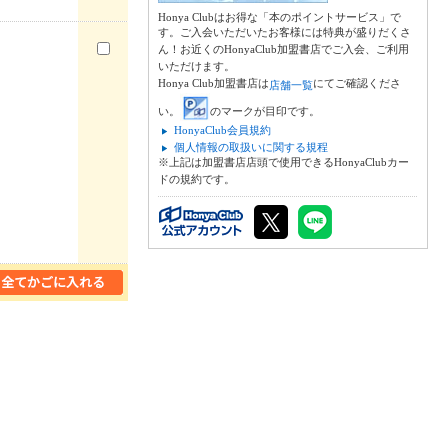
Honya Clubはお得な「本のポイントサービス」で
す。ご入会いただいたお客様には特典が盛りだくさ
ん！お近くのHonyaClub加盟書店でご入会、ご利用
いただけます。
Honya Club加盟書店は
にてご確認くださ
店舗一覧
い。
のマークが目印です。
HonyaClub会員規約
個人情報の取扱いに関する規程
※上記は加盟書店店頭で使用できるHonyaClubカー
ドの規約です。