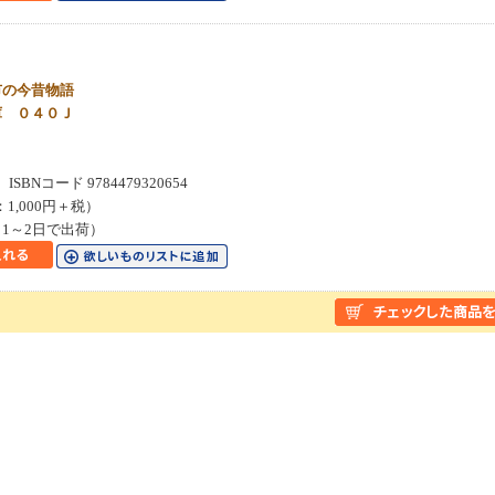
市の今昔物語
庫 ０４０Ｊ
SBNコード 9784479320654
：1,000円＋税）
1～2日で出荷）