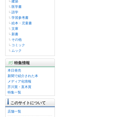
建築
医学書
語学
学習参考書
絵本・児童書
文庫
新書
その他
コミック
ムック
特集情報
本日発売
新聞で紹介された本
メディア化情報
芥川賞・直木賞
特集一覧
このサイトについて
店舗一覧