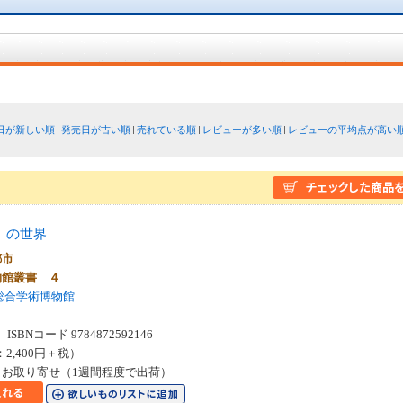
日が新しい順
発売日が古い順
売れている順
レビューが多い順
レビューの平均点が高い
」の世界
都市
物館叢書 ４
総合学術博物館
SBNコード 9784872592146
：2,400円＋税）
お取り寄せ（1週間程度で出荷）