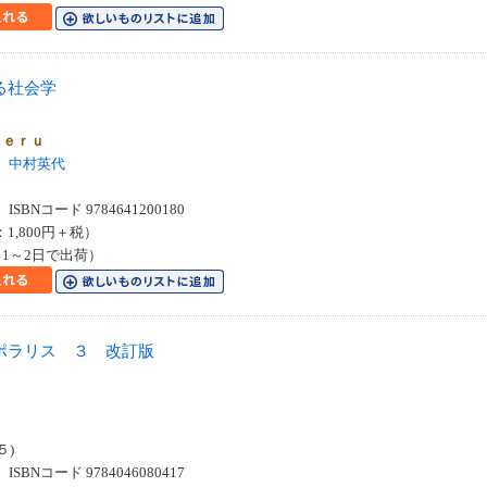
る社会学
ｋｅｒｕ
中村英代
SBNコード 9784641200180
：1,800円＋税）
1～2日で出荷）
ポラリス ３ 改訂版
５)
SBNコード 9784046080417