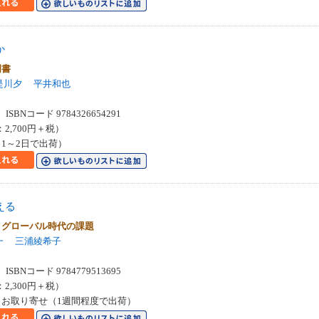
か
門書
是川夕
平井和也
SBNコード 9784326654291
：2,700円＋税）
1～2日で出荷）
える
くグローバル時代の課題
一
三浦綾希子
SBNコード 9784779513695
：2,300円＋税）
お取り寄せ（1週間程度で出荷）