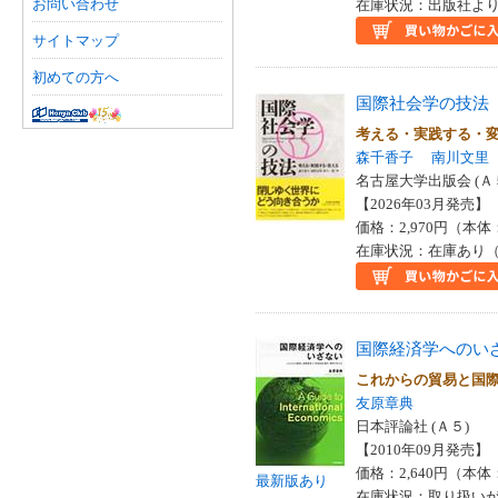
お問い合わせ
在庫状況：出版社より
サイトマップ
初めての方へ
国際社会学の技法
考える・実践する・
森千香子
南川文里
名古屋大学出版会 (Ａ
【2026年03月発売】 I
価格：2,970円（本体
在庫状況：在庫あり（
国際経済学へのい
これからの貿易と国
友原章典
日本評論社 (Ａ５)
【2010年09月発売】 I
価格：2,640円（本体
最新版あり
在庫状況：取り扱い