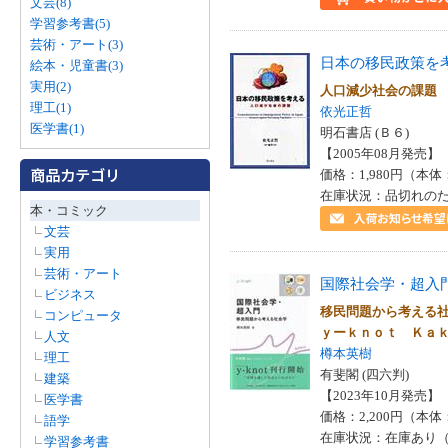
文芸(8)
学習参考書(5)
芸術・アート(3)
日本の移民政策を
絵本・児童書(3)
実用(2)
人口減少社会の課題
理工(1)
依光正哲
医学書(1)
明石書店 (Ｂ６)
【2005年08月発売】 I
価格：1,980円（本体
在庫状況：品切れの
本・コミック
文芸
実用
芸術・アート
国際社会学・超入
ビジネス
移民問題から考える
コンピュータ
ｙーｋｎｏｔ Ｋａ
人文
樽本英樹
理工
有斐閣 (四六判)
建築
【2023年10月発売】 I
医学書
価格：2,200円（本体
語学
在庫状況：在庫あり（
学習参考書