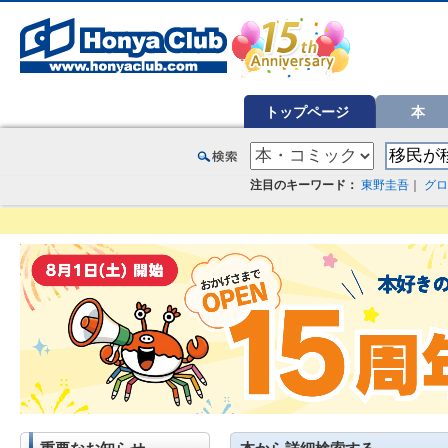
オンライン書店【ホンヤクラブ】はお好きな本屋での受け取りで送料無料！新刊予約・通販も。本（書籍）、雑誌、漫
トップページ
本
注目のキーワード：
東野圭吾
｜
グロ