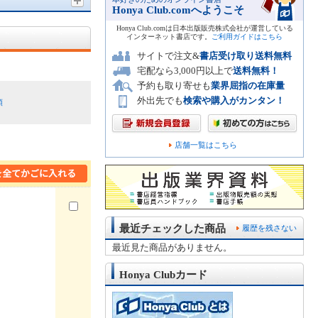
Honya Club.comへようこそ
Honya Club.comは日本出版販売株式会社が運営している
インターネット書店です。
ご利用ガイドはこちら
サイトで注文&
書店受け取り送料無料
宅配なら3,000円以上で
送料無料！
予約も取り寄せも
業界屈指の在庫量
外出先でも
検索や購入がカンタン！
順
店舗一覧はこちら
最近チェックした商品
履歴を残さない
最近見た商品がありません。
Honya Clubカード