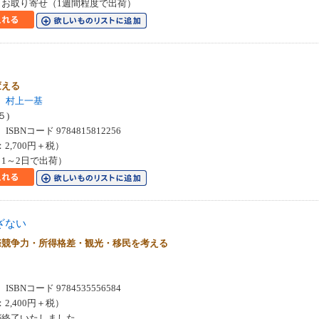
お取り寄せ（1週間程度で出荷）
変える
村上一基
５)
SBNコード 9784815812256
：2,700円＋税）
1～2日で出荷）
ざない
際競争力・所得格差・観光・移民を考える
SBNコード 9784535556584
：2,400円＋税）
が終了いたしました