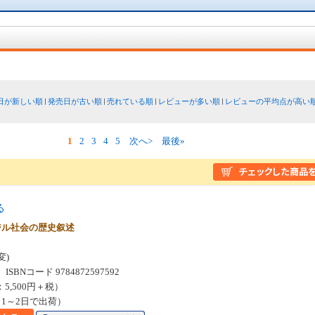
日が新しい順
発売日が古い順
売れている順
レビューが多い順
レビューの平均点が高い
1
2
3
4
5
次へ>
最後»
る
ジル社会の歴史叙述
変)
SBNコード 9784872597592
：5,500円＋税）
1～2日で出荷）