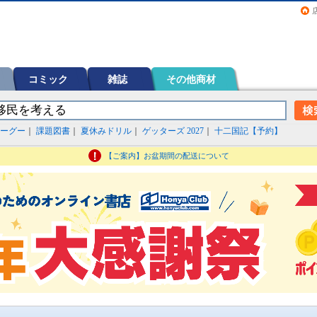
画（コミック）など在庫も充実
コミック
雑誌
その他商材
ーグー
｜
課題図書
｜
夏休みドリル
｜
ゲッターズ 2027
｜
十二国記【予約】
【ご案内】お盆期間の配送について