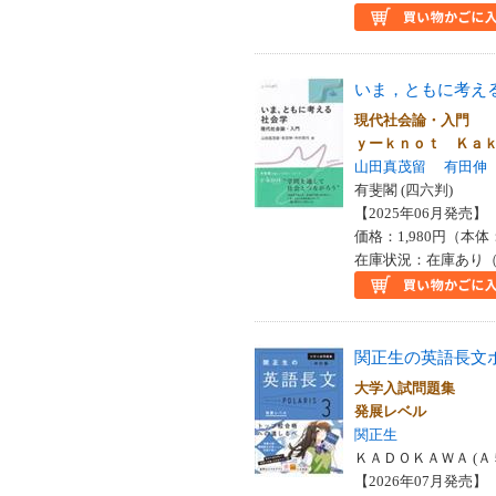
いま，ともに考え
現代社会論・入門
ｙーｋｎｏｔ Ｋａ
山田真茂留
有田伸
有斐閣 (四六判)
【2025年06月発売】 I
価格：1,980円（本体
在庫状況：在庫あり（
関正生の英語長文
大学入試問題集
発展レベル
関正生
ＫＡＤＯＫＡＷＡ (Ａ
【2026年07月発売】 I