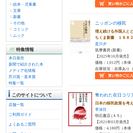
絵本・児童書
文庫
新書
ニッポンの移民
その他
コミック
増え続ける外国人と
ムック
ちくま新書 １８８
是川夕
特集情報
筑摩書房 (新書)
【2025年10月発売】 I
本日発売
価格：1,012円（本体
新聞で紹介された本
在庫状況：在庫あり（
メディア化情報
芥川賞・直木賞
特集一覧
このサイトについて
奪われた在日コリ
日本の移民政策を考
店舗一覧
李沫任
ご利用ガイド
明石書店 (Ａ５)
【2021年03月発売】 I
よくあるご質問
価格：4,180円（本体