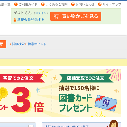
店舗一覧
ご利用ガイド
よくあるご質問
お問い合わせ
サイトマップ
ゲスト さん
（
ログイン
）
新規会員登録する
詳細検索
検索のヒント
本好きのためのオンライン書店