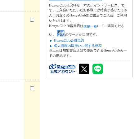
Honya Clubはお得な「本のポイントサービス」で
す。ご入会いただいたお客様には特典が盛りだくさ
ん！お近くのHonyaClub加盟書店でご入会、ご利用
いただけます。
Honya Club加盟書店は
にてご確認くださ
店舗一覧
い。
のマークが目印です。
HonyaClub会員規約
個人情報の取扱いに関する規程
※上記は加盟書店店頭で使用できるHonyaClubカー
ドの規約です。