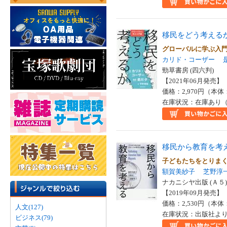
移民をどう考える
グローバルに学ぶ入
カリド・コーザー
勁草書房 (四六判)
【2021年06月発売】 I
価格：2,970円（本体
在庫状況：在庫あり（
移民から教育を考
子どもたちをとりま
額賀美紗子
芝野淳
ナカニシヤ出版 (Ａ５)
【2019年09月発売】 I
価格：2,530円（本体
人文(127)
在庫状況：出版社より
ビジネス(79)