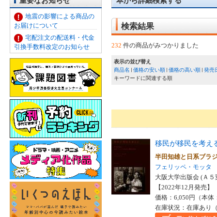
重要なお知らせ
本から詳細検索する
地震の影響による商品の
お届けについて
検索結果
宅配注文の配送料・代金
232
件の商品がみつかりました
引換手数料改定のお知らせ
表示の並び替え
商品名
価格の安い順
価格の高い順
発売
キーワードに関連する順
移民が移民を考え
半田知雄と日系ブラ
フェリッペ・モッタ
大阪大学出版会 (Ａ５
【2022年12月発売】 I
価格：6,050円（本体
在庫状況：在庫あり（