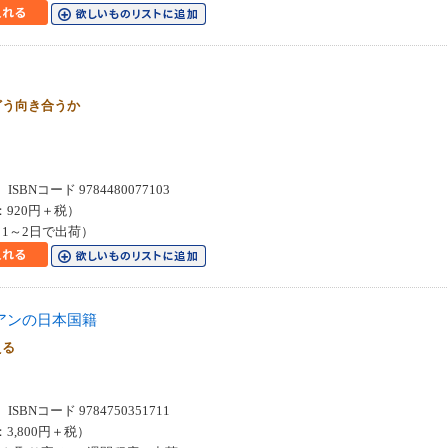
どう向き合うか
２
SBNコード 9784480077103
：920円＋税）
1～2日で出荷）
アンの日本国籍
える
SBNコード 9784750351711
：3,800円＋税）