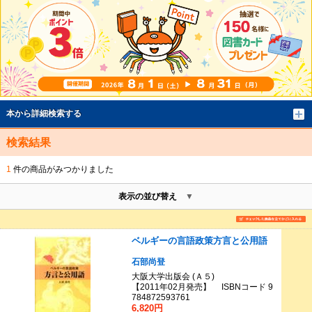
本から詳細検索する
検索結果
1
件の商品がみつかりました
表示の並び替え
ベルギーの言語政策方言と公用語
石部尚登
大阪大学出版会 (Ａ５)
【2011年02月発売】 ISBNコード 9
784872593761
6,820円