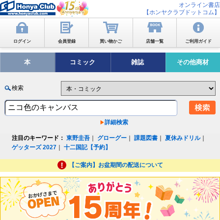
オンライン書店
【ホンヤクラブドットコム】
ログイン
会員登録
買い物かご
店舗一覧
ご利用ガイド
本
コミック
雑誌
その他商材
検索
詳細検索
注目のキーワード：
東野圭吾
｜
グローグー
｜
課題図書
｜
夏休みドリル
｜
ゲッターズ 2027
｜
十二国記【予約】
【ご案内】お盆期間の配送について