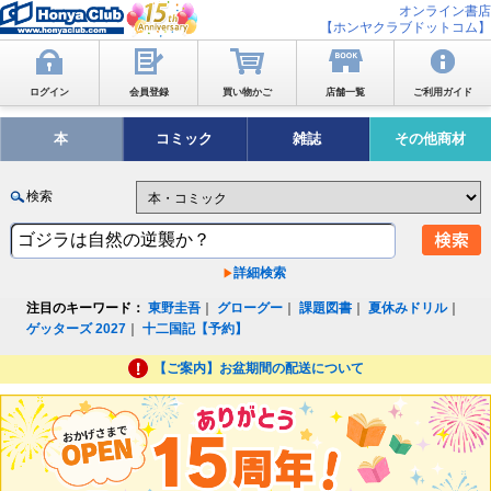
オンライン書店
【ホンヤクラブドットコム】
ログイン
会員登録
買い物かご
店舗一覧
ご利用ガイド
本
コミック
雑誌
その他商材
検索
詳細検索
注目のキーワード：
東野圭吾
｜
グローグー
｜
課題図書
｜
夏休みドリル
｜
ゲッターズ 2027
｜
十二国記【予約】
【ご案内】お盆期間の配送について