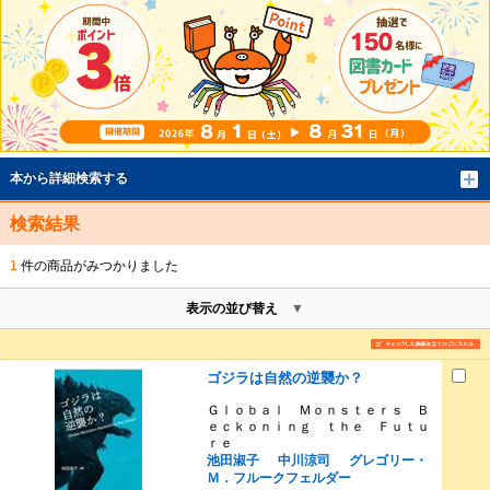
本から詳細検索する
検索結果
1
件の商品がみつかりました
表示の並び替え
ゴジラは自然の逆襲か？
Ｇｌｏｂａｌ Ｍｏｎｓｔｅｒｓ Ｂ
ｅｃｋｏｎｉｎｇ ｔｈｅ Ｆｕｔｕ
ｒｅ
池田淑子
中川涼司
グレゴリー・
Ｍ．フルークフェルダー