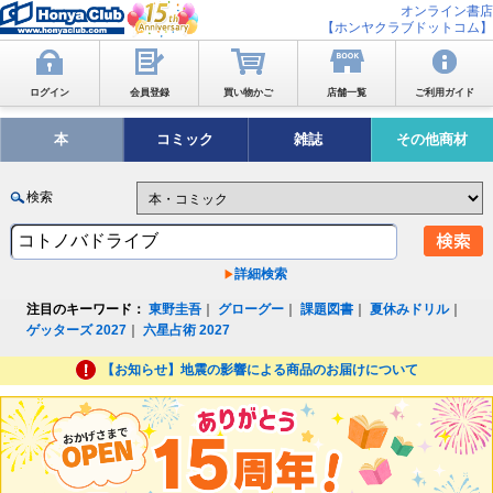
オンライン書店
【ホンヤクラブドットコム】
ログイン
会員登録
買い物かご
店舗一覧
ご利用ガイド
本
コミック
雑誌
その他商材
検索
詳細検索
注目のキーワード：
東野圭吾
｜
グローグー
｜
課題図書
｜
夏休みドリル
｜
ゲッターズ 2027
｜
六星占術 2027
【お知らせ】地震の影響による商品のお届けについて