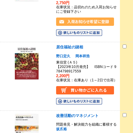
2,750円
在庫状況：品切れのため入荷お知らせ
にご登録下さい
居住福祉の諸相
野口定久
岡本祥浩
東信堂 (Ａ５)
【2023年10月発売】 ISBNコード 9
784798917559
2,200円
在庫状況：在庫あり（1～2日で出荷）
改善活動のマネジメント
問題発見・解決能力を組織に蓄積する
坂爪裕