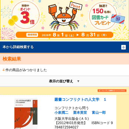
本から詳細検索する
検索結果
4
件の商品がみつかりました
表示の並び替え
叢書コンフリクトの人文学 １
コンフリクトから問う
小泉潤二
栗本英世
富山一郎
大阪大学出版会 (Ａ５)
【2012年03月発売】 ISBNコード 9
784872594027