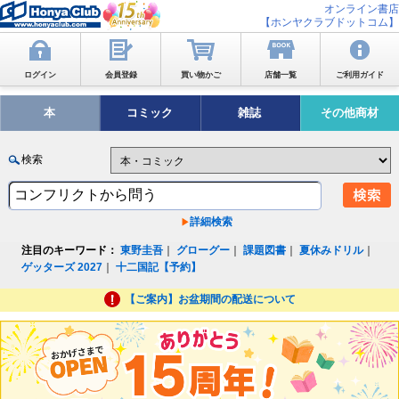
オンライン書店
【ホンヤクラブドットコム】
ログイン
会員登録
買い物かご
店舗一覧
ご利用ガイド
本
コミック
雑誌
その他商材
検索
詳細検索
注目のキーワード：
東野圭吾
｜
グローグー
｜
課題図書
｜
夏休みドリル
｜
ゲッターズ 2027
｜
十二国記【予約】
【ご案内】お盆期間の配送について