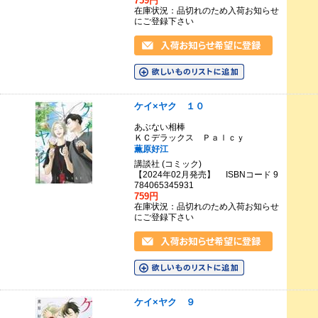
759円
在庫状況：品切れのため入荷お知らせ
にご登録下さい
ケイ×ヤク １０
あぶない相棒
ＫＣデラックス Ｐａｌｃｙ
薫原好江
講談社 (コミック)
【2024年02月発売】 ISBNコード 9
784065345931
759円
在庫状況：品切れのため入荷お知らせ
にご登録下さい
ケイ×ヤク ９