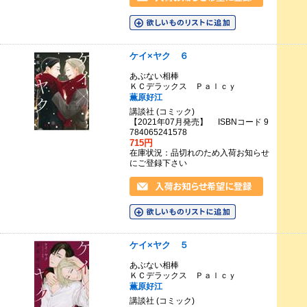
ケイ×ヤク ６
あぶない相棒
ＫＣデラックス Ｐａｌｃｙ
薫原好江
講談社 (コミック)
【2021年07月発売】 ISBNコード 9
784065241578
715円
在庫状況：品切れのため入荷お知らせ
にご登録下さい
ケイ×ヤク ５
あぶない相棒
ＫＣデラックス Ｐａｌｃｙ
薫原好江
講談社 (コミック)