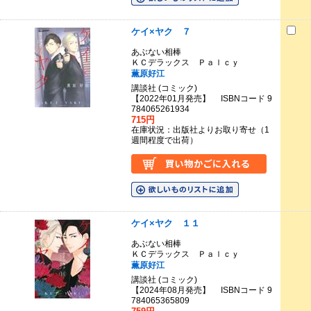
ケイ×ヤク ７
あぶない相棒
ＫＣデラックス Ｐａｌｃｙ
薫原好江
講談社 (コミック)
【2022年01月発売】 ISBNコード 9
784065261934
715円
在庫状況：出版社よりお取り寄せ（1
週間程度で出荷）
ケイ×ヤク １１
あぶない相棒
ＫＣデラックス Ｐａｌｃｙ
薫原好江
講談社 (コミック)
【2024年08月発売】 ISBNコード 9
784065365809