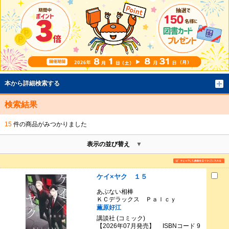
本から詳細検索する
検索結果
15
件の商品がみつかりました
表示の並び替え
ケイ×ヤク １５
あぶない相棒
ＫＣデラックス Ｐａｌｃｙ
薫原好江
講談社 (コミック)
【2026年07月発売】 ISBNコード 9