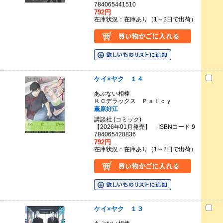
784065441510
792円
在庫状況：在庫あり（1～2日で出荷）
ケイ×ヤク １４
あぶない相棒
ＫＣデラックス Ｐａｌｃｙ
薫原好江
講談社 (コミック)
【2026年01月発売】 ISBNコード 9
784065420836
792円
在庫状況：在庫あり（1～2日で出荷）
ケイ×ヤク １３