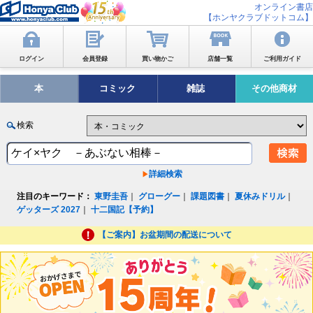
オンライン書店
【ホンヤクラブドットコム】
ログイン
会員登録
買い物かご
店舗一覧
ご利用ガイド
本
コミック
雑誌
その他商材
検索
詳細検索
注目のキーワード：
東野圭吾
｜
グローグー
｜
課題図書
｜
夏休みドリル
｜
ゲッターズ 2027
｜
十二国記【予約】
【ご案内】お盆期間の配送について