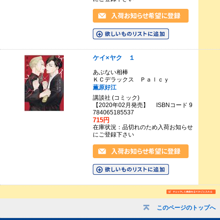
ケイ×ヤク １
あぶない相棒
ＫＣデラックス Ｐａｌｃｙ
薫原好江
講談社 (コミック)
【2020年02月発売】 ISBNコード 9
784065185537
715円
在庫状況：品切れのため入荷お知らせ
にご登録下さい
このページのトップへ