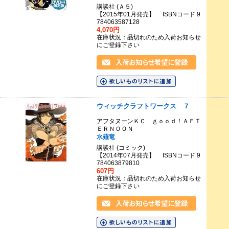
講談社 (Ａ５)
【2015年01月発売】 ISBNコード 9
784063587128
4,070円
在庫状況：品切れのため入荷お知らせ
にご登録下さい
ウィッチクラフトワークス ７
アフタヌーンＫＣ ｇｏｏｄ！ＡＦＴ
ＥＲＮＯＯＮ
水薙竜
講談社 (コミック)
【2014年07月発売】 ISBNコード 9
784063879810
607円
在庫状況：品切れのため入荷お知らせ
にご登録下さい