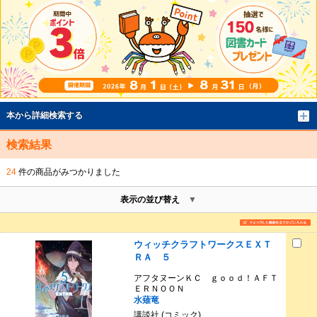
本から詳細検索する
検索結果
24
件の商品がみつかりました
表示の並び替え
ウィッチクラフトワークスＥＸＴ
ＲＡ ５
アフタヌーンＫＣ ｇｏｏｄ！ＡＦＴ
ＥＲＮＯＯＮ
水薙竜
講談社 (コミック)