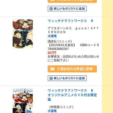
ウィッチクラフトワークス ８
アフタヌーンＫＣ ｇｏｏｄ！ＡＦＴ
ＥＲＮＯＯＮ
水薙竜
講談社 (コミック)
【2015年01月発売】 ISBNコード 9
784063880267
607円
在庫状況：品切れのため入荷お知らせ
にご登録下さい
ウィッチクラフトワークス ８
オリジナルアニメＤＶＤ付き限定
版
［特装版コミック］
水薙竜