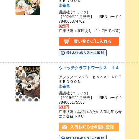
ＥＲＮＯＯＮ
水薙竜
講談社 (コミック)
【2024年11月発売】 ISBNコード 9
784065374702
825円
在庫状況：在庫あり（1～2日で出荷）
ウィッチクラフトワークス １４
アフタヌーンＫＣ ｇｏｏｄ！ＡＦＴ
ＥＲＮＯＯＮ
水薙竜
講談社 (コミック)
【2019年11月発売】 ISBNコード 9
784065175583
693円
在庫状況：品切れのため入荷お知らせ
にご登録下さい