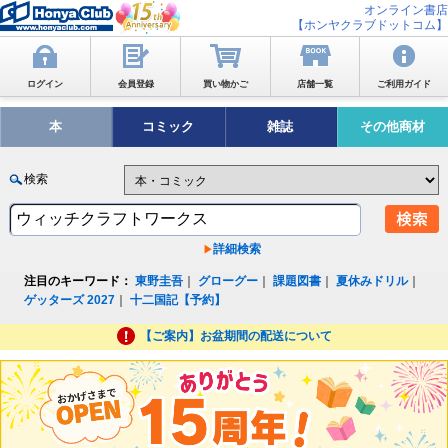
オンライン書店
【ホンヤクラブドットコム】
ログイン
会員登録
買い物かご
店舗一覧
ご利用ガイド
本
コミック
雑誌
その他商材
検索
詳細検索
注目のキーワード：
東野圭吾
｜
グローグー
｜
課題図書
｜
夏休みドリル
｜
ゲッターズ 2027
｜
十二国記【予約】
【ご案内】お盆期間の配送について