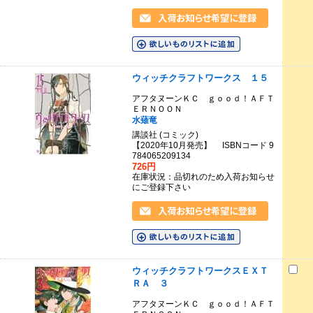
ウィッチクラフトワークス １５
アフタヌーンＫＣ ｇｏｏｄ！ＡＦＴ
ＥＲＮＯＯＮ
水薙竜
講談社 (コミック)
【2020年10月発売】 ISBNコード 9
784065209134
726円
在庫状況：品切れのため入荷お知らせ
にご登録下さい
ウィッチクラフトワークスＥＸＴ
ＲＡ ３
アフタヌーンＫＣ ｇｏｏｄ！ＡＦＴ