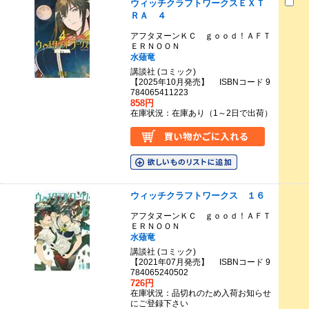
ウィッチクラフトワークスＥＸＴ
ＲＡ ４
アフタヌーンＫＣ ｇｏｏｄ！ＡＦＴ
ＥＲＮＯＯＮ
水薙竜
講談社 (コミック)
【2025年10月発売】 ISBNコード 9
784065411223
858円
在庫状況：在庫あり（1～2日で出荷）
ウィッチクラフトワークス １６
アフタヌーンＫＣ ｇｏｏｄ！ＡＦＴ
ＥＲＮＯＯＮ
水薙竜
講談社 (コミック)
【2021年07月発売】 ISBNコード 9
784065240502
726円
在庫状況：品切れのため入荷お知らせ
にご登録下さい