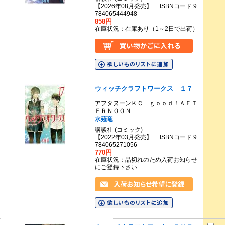
【2026年08月発売】 ISBNコード 9
784065444948
858円
在庫状況：在庫あり（1～2日で出荷）
ウィッチクラフトワークス １７
アフタヌーンＫＣ ｇｏｏｄ！ＡＦＴ
ＥＲＮＯＯＮ
水薙竜
講談社 (コミック)
【2022年03月発売】 ISBNコード 9
784065271056
770円
在庫状況：品切れのため入荷お知らせ
にご登録下さい