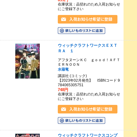
在庫状況：品切れのため入荷お知らせ
にご登録下さい
ウィッチクラフトワークスＥＸＴ
ＲＡ １
アフタヌーンＫＣ ｇｏｏｄ！ＡＦＴ
ＥＲＮＯＯＮ
水薙竜
講談社 (コミック)
【2023年02月発売】 ISBNコード 9
784065305751
748円
在庫状況：品切れのため入荷お知らせ
にご登録下さい
ウィッチクラフトワークスコンプ