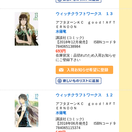
ウィッチクラフトワークス １３
アフタヌーンＫＣ ｇｏｏｄ！ＡＦＴ
ＥＲＮＯＯＮ
水薙竜
講談社 (コミック)
【2018年12月発売】 ISBNコード 9
784065138984
693円
在庫状況：品切れのため入荷お知らせ
にご登録下さい
ウィッチクラフトワークス １２
アフタヌーンＫＣ ｇｏｏｄ！ＡＦＴ
ＥＲＮＯＯＮ
水薙竜
講談社 (コミック)
【2018年06月発売】 ISBNコード 9
784065115374