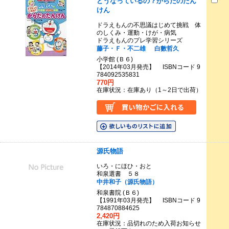
どうなっているの？からだのたん
けん
ドラえもんの不思議はじめて挑戦 体
のしくみ・運動・けが・病気
ドラえもんのプレ学習シリーズ
藤子・Ｆ・不二雄
白數哲久
小学館 (Ｂ６)
【2014年03月発売】 ISBNコード 9
784092535831
770円
在庫状況：在庫あり（1～2日で出荷）
源氏物語
いろ・にほひ・おと
和泉選書 ５８
中井和子（源氏物語）
和泉書院 (Ｂ６)
【1991年03月発売】 ISBNコード 9
784870884625
2,420円
在庫状況：品切れのため入荷お知らせ