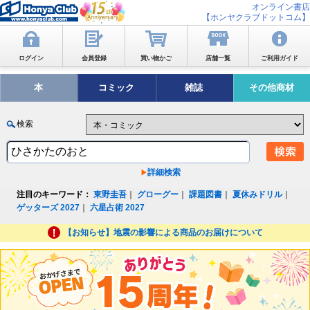
オンライン書店
【ホンヤクラブドットコム】
ログイン
会員登録
買い物かご
店舗一覧
ご利用ガイド
本
コミック
雑誌
その他商材
検索
詳細検索
注目のキーワード：
東野圭吾
｜
グローグー
｜
課題図書
｜
夏休みドリル
｜
ゲッターズ 2027
｜
六星占術 2027
【お知らせ】地震の影響による商品のお届けについて