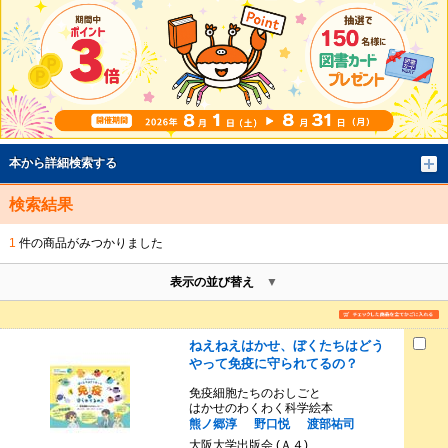
本から詳細検索する
検索結果
1
件の商品がみつかりました
表示の並び替え
ねえねえはかせ、ぼくたちはどう
やって免疫に守られてるの？
免疫細胞たちのおしごと
はかせのわくわく科学絵本
熊ノ郷淳
野口悦
渡部祐司
大阪大学出版会 (Ａ４)