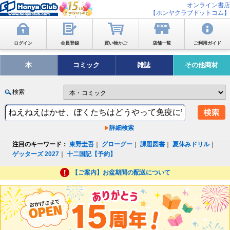
オンライン書店
【ホンヤクラブドットコム】
ログイン
会員登録
買い物かご
店舗一覧
ご利用ガイド
本
コミック
雑誌
その他商材
検索
詳細検索
注目のキーワード：
東野圭吾
｜
グローグー
｜
課題図書
｜
夏休みドリル
｜
ゲッターズ 2027
｜
十二国記【予約】
【ご案内】お盆期間の配送について