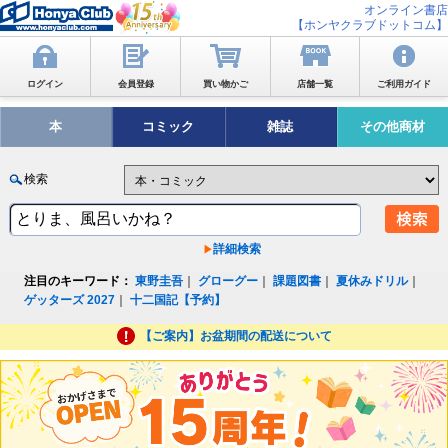
オンライン書店
【ホンヤクラブドットコム】
ログイン
会員登録
買い物かご
店舗一覧
ご利用ガイド
本
コミック
雑誌
その他商材
検索
詳細検索
注目のキーワード：
東野圭吾
｜
グローグー
｜
課題図書
｜
夏休みドリル
｜
ゲッターズ 2027
｜
十二国記【予約】
【ご案内】お盆期間の配送について