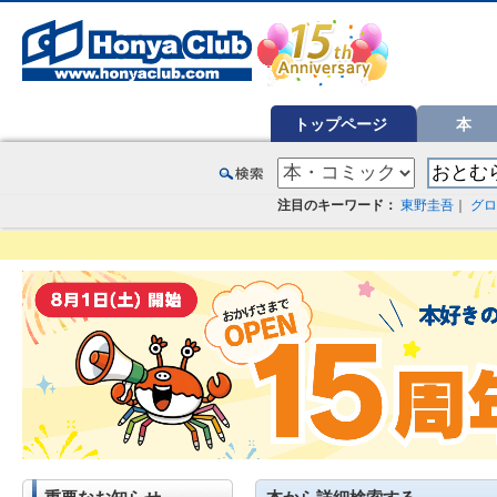
オンライン書店【ホンヤクラブ】はお好きな本屋での受け取りで送料無料！新刊予約・通販も。本（書籍）、雑誌、漫
トップページ
本
注目のキーワード：
東野圭吾
｜
グロ