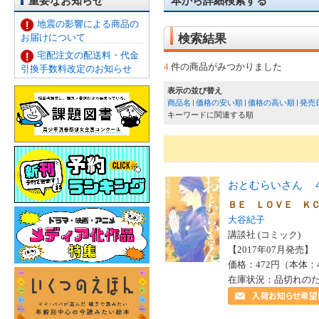
重要なお知らせ
本から詳細検索する
地震の影響による商品の
お届けについて
検索結果
宅配注文の配送料・代金
4
件の商品がみつかりました
引換手数料改定のお知らせ
表示の並び替え
商品名
価格の安い順
価格の高い順
発売
キーワードに関連する順
おとむらいさん 
ＢＥ ＬＯＶＥ Ｋ
大谷紀子
講談社 (コミック)
【2017年07月発売】 I
価格：472円（本体：
在庫状況：品切れの