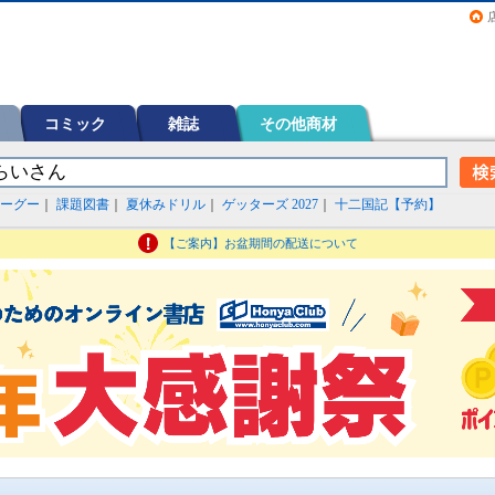
画（コミック）など在庫も充実
コミック
雑誌
その他商材
ーグー
｜
課題図書
｜
夏休みドリル
｜
ゲッターズ 2027
｜
十二国記【予約】
【ご案内】お盆期間の配送について