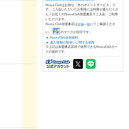
Honya Clubはお得な「本のポイントサービス」で
す。ご入会いただいたお客様には特典が盛りだくさ
ん！お近くのHonyaClub加盟書店でご入会、ご利用
いただけます。
Honya Club加盟書店は
にてご確認くださ
店舗一覧
い。
のマークが目印です。
HonyaClub会員規約
個人情報の取扱いに関する規程
※上記は加盟書店店頭で使用できるHonyaClubカー
ドの規約です。