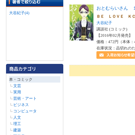
おとむらいさん 
大谷紀子(4)
ＢＥ ＬＯＶＥ 
大谷紀子
講談社 (コミック)
【2016年02月発売】 I
価格：472円（本体：
在庫状況：品切れの
本・コミック
文芸
実用
芸術・アート
ビジネス
コンピュータ
人文
理工
建築