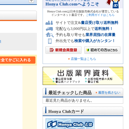
Honya Club.comへようこそ
Honya Club.comは日本出版販売株式会社が運営している
インターネット書店です。
ご利用ガイドはこちら
サイトで注文&
書店受け取り送料無料
宅配なら3,000円以上で
送料無料！
予約も取り寄せも
業界屈指の在庫量
外出先でも
検索や購入がカンタン！
順
店舗一覧はこちら
最近チェックした商品
履歴を残さない
最近見た商品がありません。
Honya Clubカード