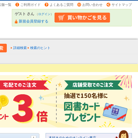
店舗一覧
ご利用ガイド
よくあるご質問
お問い合わせ
サイトマップ
ゲスト さん
（
ログイン
）
新規会員登録する
詳細検索
検索のヒント
本好きのためのオンライン書店