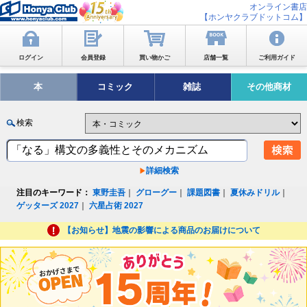
オンライン書店
【ホンヤクラブドットコム】
ログイン
会員登録
買い物かご
店舗一覧
ご利用ガイド
本
コミック
雑誌
その他商材
検索
詳細検索
注目のキーワード：
東野圭吾
｜
グローグー
｜
課題図書
｜
夏休みドリル
｜
ゲッターズ 2027
｜
六星占術 2027
【お知らせ】地震の影響による商品のお届けについて