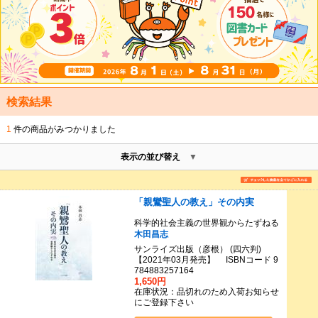
検索結果
1
件の商品がみつかりました
表示の並び替え
「親鸞聖人の教え」その内実
科学的社会主義の世界観からたずねる
木田昌志
サンライズ出版（彦根） (四六判)
【2021年03月発売】 ISBNコード 9
784883257164
1,650円
在庫状況：品切れのため入荷お知らせ
にご登録下さい