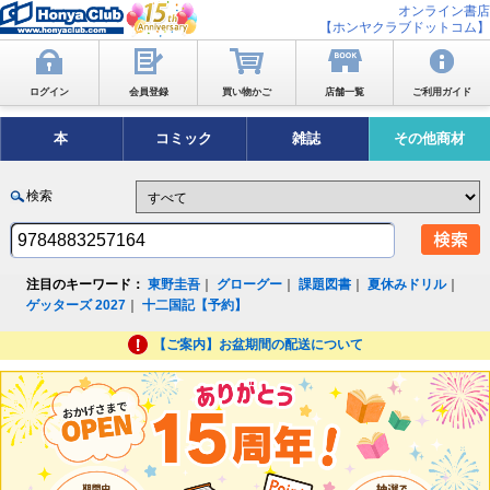
オンライン書店
【ホンヤクラブドットコム】
ログイン
会員登録
買い物かご
店舗一覧
ご利用ガイド
本
コミック
雑誌
その他商材
検索
注目のキーワード：
東野圭吾
｜
グローグー
｜
課題図書
｜
夏休みドリル
｜
ゲッターズ 2027
｜
十二国記【予約】
【ご案内】お盆期間の配送について