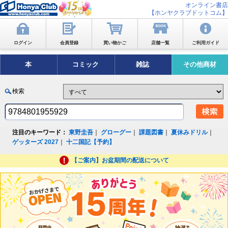
オンライン書店
【ホンヤクラブドットコム】
ログイン
会員登録
買い物かご
店舗一覧
ご利用ガイド
本
コミック
雑誌
その他商材
検索
注目のキーワード：
東野圭吾
｜
グローグー
｜
課題図書
｜
夏休みドリル
｜
ゲッターズ 2027
｜
十二国記【予約】
【ご案内】お盆期間の配送について