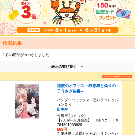
検索結果
1
件の商品がみつかりました
表示の並び替え
秘蜜のオフィス～狼専務と偽りの
子うさぎ秘書～
バンブーコミックス 恋パラコレクシ
ョンＤＸ
田中琳
竹書房 (コミック)
【2016年07月発売】 ISBNコード 9
784801955929
682円
在庫状況：品切れのためご注文いただ