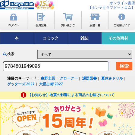
オンライン書店
【ホンヤクラブドットコム】
ログイン
会員登録
買い物かご
店舗一覧
ご利用ガイド
本
コミック
雑誌
その他商材
検索
注目のキーワード：
東野圭吾
｜
グローグー
｜
課題図書
｜
夏休みドリル
｜
ゲッターズ 2027
｜
六星占術 2027
【お知らせ】地震の影響による商品のお届けについて